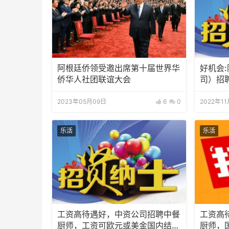
阿根廷侨领受邀出席第十届世界华
好机会
侨华人社团联谊大会
司）招
2023年05月09日
6
0
2022年1
乐活
乐活
工资高待遇好，中资公司招聘中餐
工资高
厨师，工资可欧元或美金国内结
厨师，