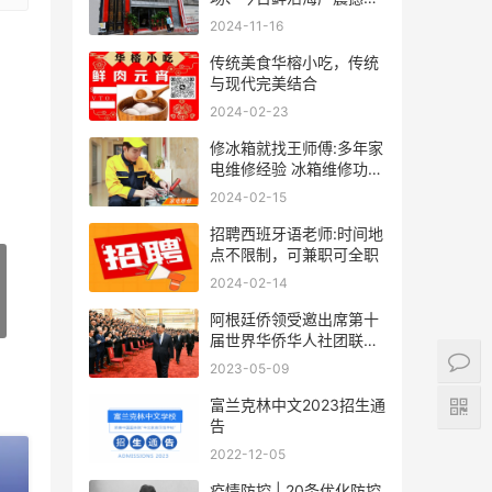
袭！
2024-11-16
传统美食华榕小吃，传统
与现代完美结合
2024-02-23
修冰箱就找王师傅:多年家
电维修经验 冰箱维修功底
深厚
2024-02-15
招聘西班牙语老师:时间地
点不限制，可兼职可全职
2024-02-14
阿根廷侨领受邀出席第十
届世界华侨华人社团联谊
大会
2023-05-09
富兰克林中文2023招生通
告
2022-12-05
疫情防控 | 20条优化防控