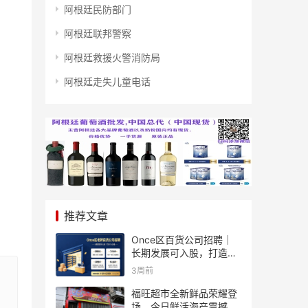
阿根廷民防部门
阿根廷联邦警察
阿根廷救援火警消防局
阿根廷走失儿童电话
推荐文章
Once区百货公司招聘｜
长期发展可入股，打造个
人事业
3周前
福旺超市全新鲜品荣耀登
场、今日鲜活海产震撼来