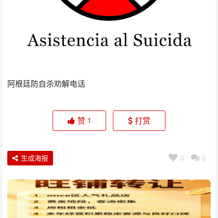
阿根廷防自杀劝解电话
赞
打赏
1
生成海报
0
0