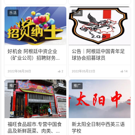
乐活
乐活
好机会 阿根廷中资企业
公告｜阿根廷中国青年足
（矿业公司）招聘财务人
球协会招募球员
员
2022年08月26日
2
2022年05月22日
14
推广
推广
福旺食品超市.专营中国食
新太阳全日制中西英三语
品及新鲜蔬菜、肉类、
学校