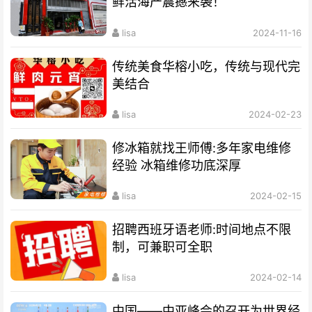
鲜活海产震撼来袭！
lisa
2024-11-16
传统美食华榕小吃，传统与现代完
美结合
lisa
2024-02-23
修冰箱就找王师傅:多年家电维修
经验 冰箱维修功底深厚
lisa
2024-02-15
招聘西班牙语老师:时间地点不限
制，可兼职可全职
lisa
2024-02-14
中国——中亚峰会的召开为世界经