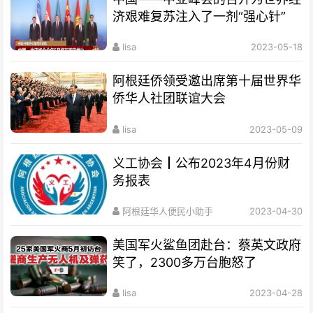
济艰难复苏注入了一剂“强心针”
lisa
2023-05-18
阿根廷侨领受邀出席第十届世界华
侨华人社团联谊大会
lisa
2023-05-09
义工协会┃公布2023年4月份财
务报表
阿根廷华人便民小助手
2023-04-30
美国军火鲨鱼团赴台：蔡英文政府
笑了，2300多万台胞怒了
lisa
2023-04-28