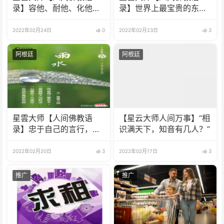
录】容他、耐他、化他、
录】世界上最宝贵的东西
度他、待时机成熟时，一
是欢喜
定可以获得对方的尊重。
2022年02月24日
0
2022年02月23日
3
阿根廷
阿根廷
星雲大师【人间佛教语
【星云大师人间万事】“相
录】忠于自己的言行，尊
识满天下，知音有几人？”
重他人的言行，才能活得
心无罣碍，潇洒自在。
2022年02月20日
3
2022年02月17日
3
推广
推广