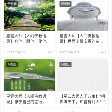
阿根廷
阿根廷
星雲大师【人间佛教语
星雲大师【人间佛教语
录】容他、耐他、化他、
录】世界上最宝贵的东西
度他、待时机成熟时，一
是欢喜
定可以获得对方的尊重。
2022年02月24日
0
2022年02月23日
3
阿根廷
阿根廷
星雲大师【人间佛教语
【星云大师人间万事】“相
录】忠于自己的言行，尊
识满天下，知音有几人？”
重他人的言行，才能活得