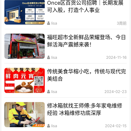
Once区百货公司招聘｜长期发展
可入股，打造个人事业
lisa
3周前
福旺超市全新鲜品荣耀登场、今日
鲜活海产震撼来袭！
lisa
2024-11-16
传统美食华榕小吃，传统与现代完
美结合
lisa
2024-02-23
修冰箱就找王师傅:多年家电维修
经验 冰箱维修功底深厚
lisa
2024-02-15