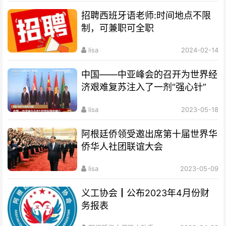
招聘西班牙语老师:时间地点不限
制，可兼职可全职
lisa
2024-02-14
中国——中亚峰会的召开为世界经
济艰难复苏注入了一剂“强心针”
lisa
2023-05-18
阿根廷侨领受邀出席第十届世界华
侨华人社团联谊大会
lisa
2023-05-09
义工协会┃公布2023年4月份财
务报表