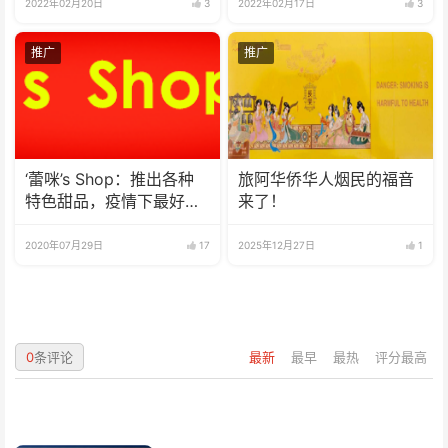
心无罣碍，潇洒自在。
2022年02月20日
3
2022年02月17日
3
推广
推广
‘蕾咪’s Shop：推出各种
旅阿华侨华人烟民的福音
特色甜品，疫情下最好的
来了！
选择
2020年07月29日
17
2025年12月27日
1
0
条评论
最新
最早
最热
评分最高