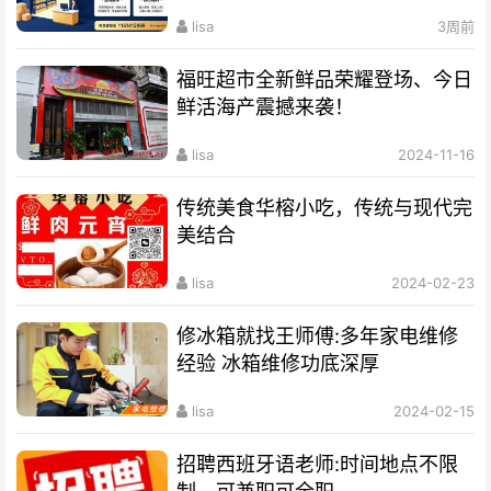
lisa
3周前
福旺超市全新鲜品荣耀登场、今日
鲜活海产震撼来袭！
lisa
2024-11-16
传统美食华榕小吃，传统与现代完
美结合
lisa
2024-02-23
修冰箱就找王师傅:多年家电维修
经验 冰箱维修功底深厚
lisa
2024-02-15
招聘西班牙语老师:时间地点不限