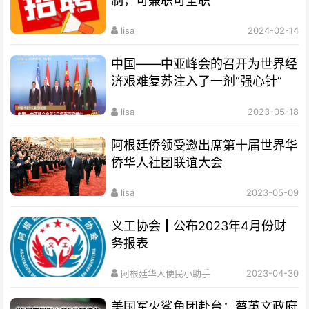
制，可兼职可全职
lisa
2024-02-14
中国——中亚峰会的召开为世界经
济艰难复苏注入了一剂“强心针”
lisa
2023-05-18
阿根廷侨领受邀出席第十届世界华
侨华人社团联谊大会
lisa
2023-05-09
义工协会┃公布2023年4月份财
务报表
阿根廷华人便民小助手
2023-04-30
美国军火鲨鱼团赴台：蔡英文政府