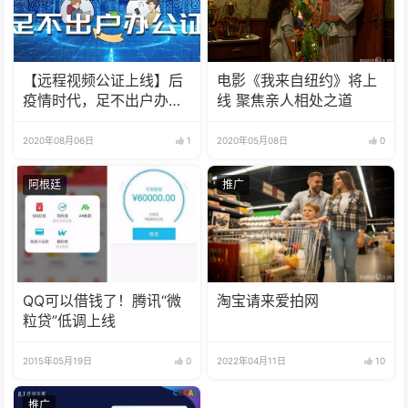
【远程视频公证上线】后
电影《我来自纽约》将上
疫情时代，足不出户办公
线 聚焦亲人相处之道
证！
2020年08月06日
1
2020年05月08日
0
阿根廷
推广
QQ可以借钱了！腾讯“微
淘宝请来爱拍网
粒贷”低调上线
2015年05月19日
0
2022年04月11日
10
推广