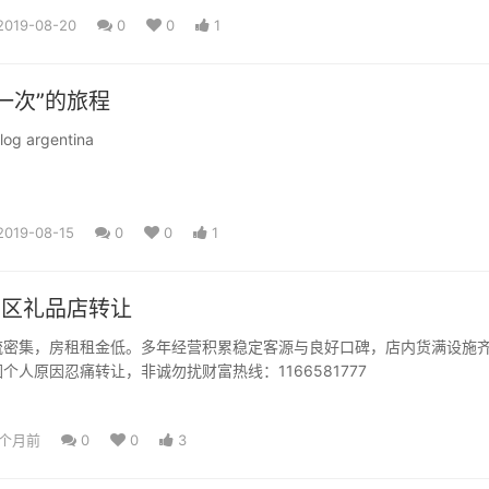
2019-08-20
0
0
1
一次”的旅程
g argentina
2019-08-15
0
0
1
E区礼品店转让
流密集，房租租金低。多年经营积累稳定客源与良好口碑，店内货满设施
个人原因忍痛转让，非诚勿扰财富热线：1166581777
3个月前
0
0
3