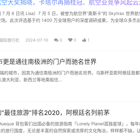
空大奖揭晓，卡塔尔再摘桂冠、航空业竞争风起云
 月 6 日讯 Lisa）7 月 5 日，被誉为航空界“奥斯卡”的 Skytrax 世界
场。此次评选基于约 1400 万全球用户的深度调研成果，为全球众多杰
国际旅行社
2024-07-10
0
0
1
市更是通往南极洲的门户而驰名世界
端的城市，因其为通往南极洲的门户而驰名世界。乌斯杯亚距阿根廷首都
澳大利亚、新西兰等地乘船往...
“最佳旅游”排名2020，阿根廷名列前茅
y Planet孤独星球」，每年都会
佳的旅行国度，无论是丰富的自然探索或浓厚的文化陶冶，样样都不缺，