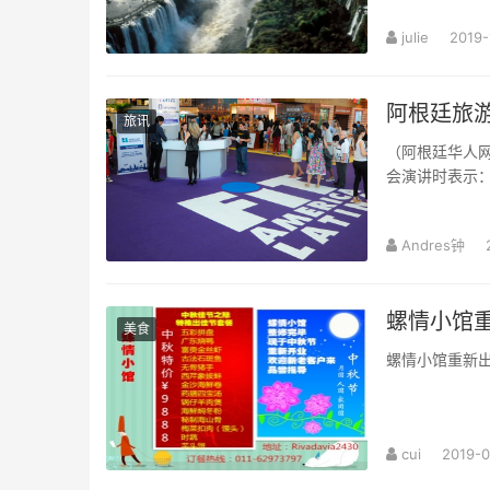
julie
2019-
阿根廷旅游
旅讯
（阿根廷华人网 
会演讲时表示：
Andres钟
螺情小馆
美食
螺情小馆重新
cui
2019-0