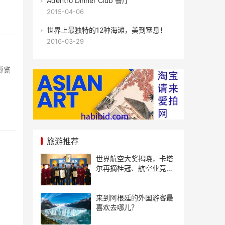
Adentro Dinner Club 餐厅
2015-04-06
世界上最独特的12种海滩，美到窒息！
2016-03-29
博览
旅游推荐
世界航空大奖揭晓，卡塔
尔再摘桂冠、航空业竞争
风起云涌
来到阿根廷的外国游客最
喜欢去哪儿？