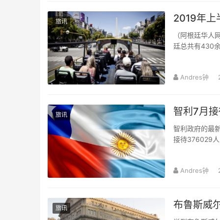
2019年
旅讯
（阿根廷华人网9月11日讯 Andres/编译）据阿
廷总共有430
意味着平均每五秒
Andres钟
智利7月接
旅讯
智利政府的最新
接待37602
Andres钟
布鲁斯威尔
旅讯