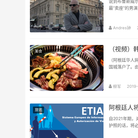
说到布鲁斯威
最“卖座”的男
廷”。翻译自：In
Andres钟
（视频）韩
美食
（阿根廷华人网8月31日讯 柳军/文图视频）旅阿
国城落户了。
式烧烤 落户中国
柳军
2019-
阿根廷人
旅讯
自2021年期
护照的话，将必
行信息以及授权