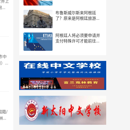
世界上
根
布鲁斯威尔斯来阿根廷
了？原来是阿根廷旅游局
推出的宣传片...
阿根廷人将必须要申请并
支付特殊许可才能前往欧
洲
频）韩
籍/
洲旅