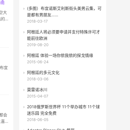
涌
(多图）布宜诺斯艾利斯街头美男云集，可
航空大
是都有男朋友……
出的
2018-03-17
阿根廷人将必须要申请并支付特殊许可才
能前往欧洲
2019-08-20
阿根廷 体验一场你侬我侬的探戈情缘
2015-06-24
布宜
阿根廷的多元文化
2018-03-06
莫雷诺冰川
2015-04-07
2018俄罗斯世界杯 11个举办城市 11个球
迷乐园 完全免费
2018-06-05
让喜