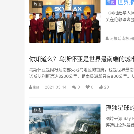
世界航
置顶
旅讯
（阿根廷华人网 7
奖在伦敦璀璨登
航...
阿根廷南极洲
你知道么？乌斯怀亚是世界最南端的城
乌斯怀亚是阿根廷南部火地岛地区的首府，也是世界最南
诺斯艾利斯远达3200公里，距南极洲却只有800公里。从
lisa
2021-03-14
0
0
20
孤独星球的
旅讯
图片来源 Say Hueque 背包客们出国必备的旅游指南「Lonel
评选出全球最
爱...