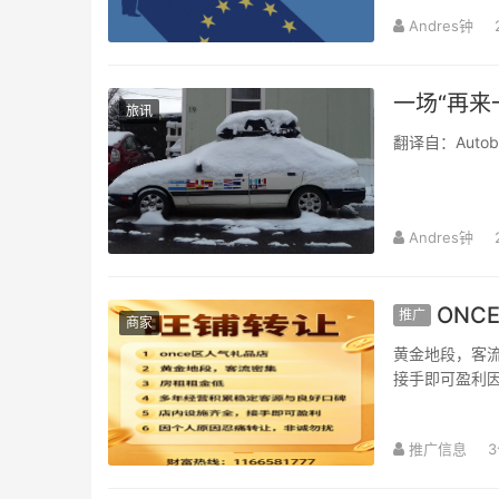
Andres钟
一场“再来
旅讯
翻译自：Autoblo
Andres钟
ONC
推广
商家
黄金地段，客
接手即可盈利因
推广信息