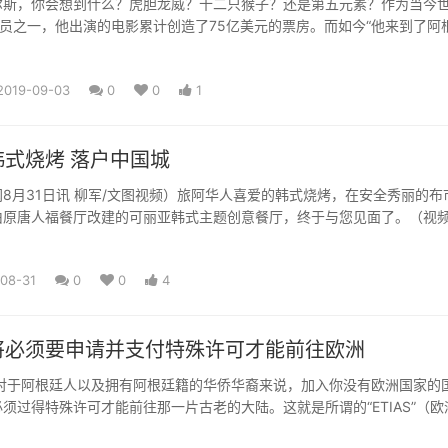
尔斯，你会想到什么？虎胆龙威？十二只猴子？还是第五元素？作为当今
演员之一，他出演的电影累计创造了75亿美元的票房。而如今“他来到了阿
fobae
2019-09-03
0
0
1
式烧烤 落户中国城
华人喜爱的韩式烧烤，在安全秀丽的布市中
由原唐人福餐厅改建的可丽亚韩式主题创意餐厅，终于与您见面了。（视
城 随着阿根廷...
08-31
0
0
4
将必须要申请并支付特殊许可才能前往欧洲
，对于阿根廷人以及拥有阿根廷籍的华侨华裔来说，加入你没有欧洲国家的国
须过得特殊许可才能前往那一片古老的大陆。这就是所谓的“ETIAS”（欧
系统）。翻译...