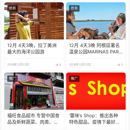
侨务
侨务
12月 4天3晚，拉丁美洲
12月 4天3晚 阿根廷著名
最大的海洋公园游
温泉公园MARINAS PARK
游
2018年12月13日
4
2018年12月12日
3
推广
推广
福旺食品超市.专营中国食
‘蕾咪’s Shop：推出各种
品及新鲜蔬菜、肉类、
特色甜品，疫情下最好的
鱼、海鲜
选择