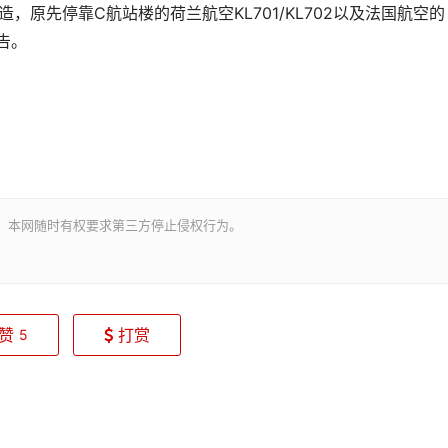
改造，原先停靠C航站楼的荷兰航空KL701/KL702以及法国航空的
转告。
。本网随时有权要求第三方停止侵权行为。
赞
打赏
5