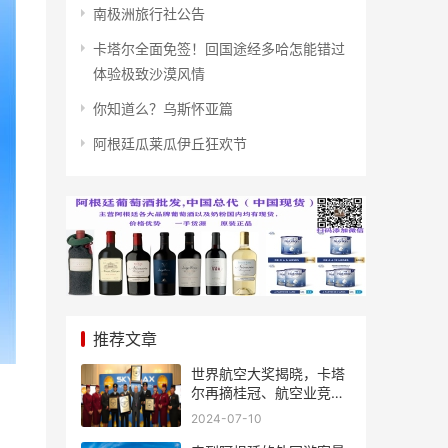
南极洲旅行社公告
卡塔尔全面免签！回国途经多哈怎能错过
体验极致沙漠风情
你知道么？乌斯怀亚篇
阿根廷瓜莱瓜伊丘狂欢节
推荐文章
世界航空大奖揭晓，卡塔
尔再摘桂冠、航空业竞争
风起云涌
2024-07-10