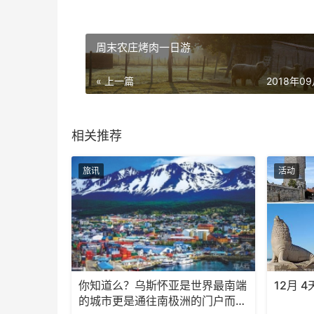
周末农庄烤肉一日游
« 上一篇
2018年0
相关推荐
旅讯
活动
你知道么？乌斯怀亚是世界最南端
12月 4
的城市更是通往南极洲的门户而驰