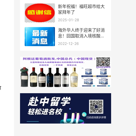
新年祝福！福旺超市给大
家拜年了
2025-01-28
海外华人终于迎来了好消
息！回国取消入境核酸检
测+免隔离！落地就能回
2022-12-26
家！
食