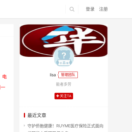
登录
注册
lisa
管理团队
、电
能者多劳
期一
关注TA
最近文章
守护侨胞健康！RUYME医疗保险正式面向