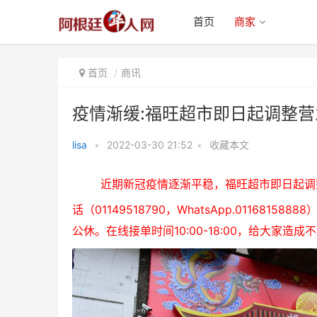
首页
商家
首页
商讯
疫情渐缓:福旺超市即日起调整营
lisa
•
2022-03-30 21:52
•
收藏本文
疫情渐缓:福旺超市即日起调整营
近期新冠疫情逐渐平稳，福旺超市即日起调整营
业时间
话（01149518790，WhatsApp.011681588
公休。在线接单时间10:00-18:00，给大家