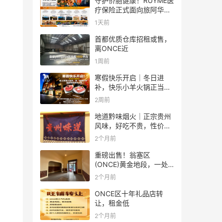
守护侨胞健康！RUYME医
疗保险正式面向旅阿华人
受理医保业务
1天前
首都优质仓库招租或售，
离ONCE近
1周前
寒假快乐开启｜冬日进
补，快乐小羊火锅正当
时！
2周前
地道黔味烟火｜正宗贵州
风味，好吃不贵，性价比
拉满✨
2个月前
重磅出售！翁塞区
(ONCE)黄金地段，一处
多用途房产出售
2个月前
ONCE区十年礼品店转
让，租金低
2个月前