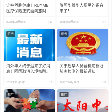
守护侨胞健康！RUYME
旅阿华侨华人烟民的福音
医疗保险正式面向旅阿华
来了！
人受理医保业务
2026年08月06日
17
2025年12月27日
1
侨务
侨务
海外华人终于迎来了好消
关于赴华人员登机前新冠
息！回国取消入境核酸检
肺炎检测的最新通知
测+免隔离！落地就能回
家！
2022年12月26日
7
2022年06月29日
5
推广
推广