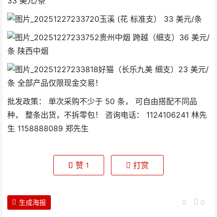
33 美元/条
玉溪 (花 标准支） 33 美元/条
贵州中烟 跨越（细支）36 美元/
条 陕西中烟
好猫（长乐九美 细支）23 美元/
条 全部产品仅限现金交易！
批发政策： 单次采购不少于 50 条， 可自由搭配不同品
种， 整条出货，不拆零包！ 咨询电话： 1124106241 林先
生 1158888089 郑先生
赞
打赏
1
生成海报
0
0