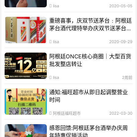
lisa
2020-05-05
重磅喜事，庆双节送茅台﹕阿根廷
茅台酒代理特举办庆双节送茅台促
销活动
lisa
2020-09-29
阿根廷ONCE核心商圈｜大型百货
批发整店转让
lisa
2周前
通知:福旺超市从即日起调整营业
时间
阿根廷福旺超市
2022-03-30
感恩回馈:阿根廷茅台酒举办庆周
年特惠促销活动