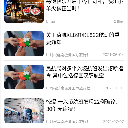
寒假快乐开启｜冬日进补，快乐小
羊火锅正当时！
lisa
2周前
关于荷航KL891/KL892航班的重
要通知
阿根廷南极洲国际旅行社
2021-06-04
民航局对多个入境航班发出熔断指
令:其中包括德国汉萨航空
阿根廷南极洲国际旅行社
2021-11-11
惊爆:一入境航班发现22例确诊、
30例无症状！
阿根廷南极洲国际旅行社
2021-07-07