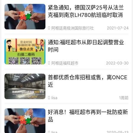
紧急通知，德国汉萨25号从法兰
克福到南京LH780航班临时取消
阿根廷南极洲国际旅行社
2021-07-24
通知:福旺超市从即日起调整营业
时间
阿根廷福旺超市
2022-03-30
首都优质仓库招租或售，离ONCE
近
lisa
1周前
好消息！福旺超市再到一批防疫新
品
lisa
2020-05-13