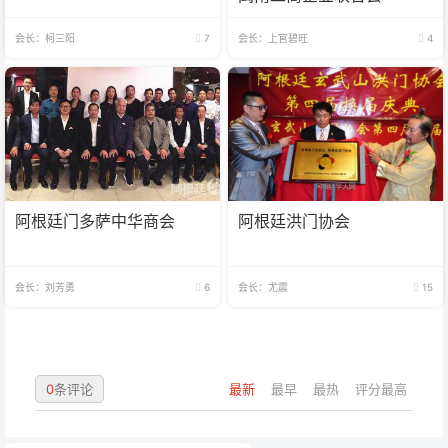
会长：柯三阳
7
会长：上官碧旺
4
阿根廷门多萨中华商会
阿根廷洪门协会
会长：刘芳勇
6
会长：尤震
15
0
条评论
最新
最早
最热
评分最高