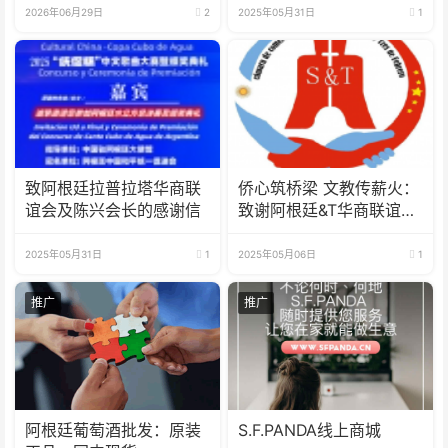
2026年06月29日
2
2025年05月31日
1
致阿根廷拉普拉塔华商联
侨心筑桥梁 文教传薪火：
谊会及陈兴会长的感谢信
致谢阿根廷&T华商联谊会
及陈华辉会长倾力支持
2025年05月31日
1
2025年05月06日
1
推广
推广
阿根廷葡萄酒批发：原装
S.F.PANDA线上商城