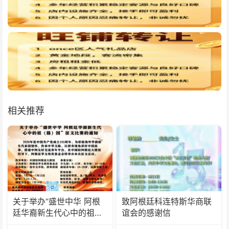
相关推荐
关于举办“盛世中华 阿根
致阿根廷科连特斯华商联
廷华裔新生代心中的祖
谊会的感谢信
(籍)国”征文比赛的通知