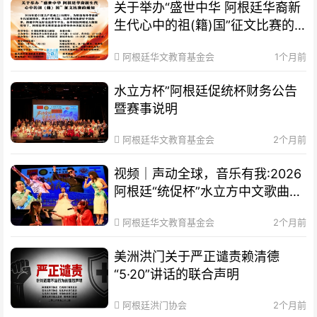
关于举办“盛世中华 阿根廷华裔新
生代心中的祖(籍)国”征文比赛的
通知
阿根廷华文教育基金会
1个月前
水立方杯”阿根廷促统杯财务公告
暨赛事说明
阿根廷华文教育基金会
2个月前
视频｜声动全球，音乐有我:2026
阿根廷“统促杯”水立方中文歌曲大
赛总决赛圆满落幕
阿根廷华文教育基金会
2个月前
美洲洪门关于严正谴责赖清德
“5·20”讲话的联合声明
阿根廷洪门协会
2个月前