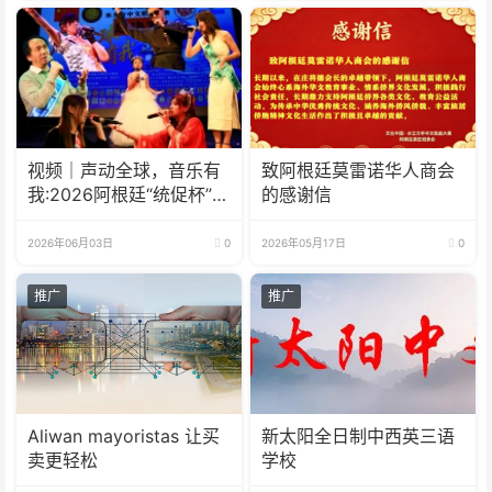
视频｜声动全球，音乐有
致阿根廷莫雷诺华人商会
我:2026阿根廷“统促杯”水
的感谢信
立方中文歌曲大赛总决赛
圆满落幕
2026年06月03日
0
2026年05月17日
0
推广
推广
Aliwan mayoristas 让买
新太阳全日制中西英三语
卖更轻松
学校