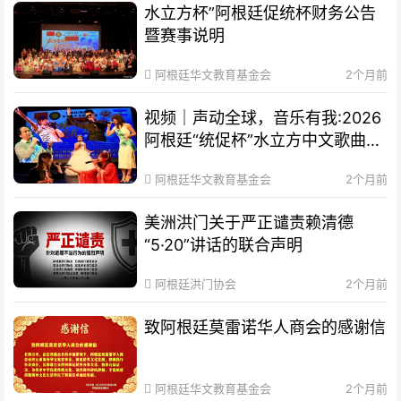
水立方杯”阿根廷促统杯财务公告
暨赛事说明
阿根廷华文教育基金会
2个月前
视频｜声动全球，音乐有我:2026
阿根廷“统促杯”水立方中文歌曲大
赛总决赛圆满落幕
阿根廷华文教育基金会
2个月前
美洲洪门关于严正谴责赖清德
“5·20”讲话的联合声明
阿根廷洪门协会
2个月前
致阿根廷莫雷诺华人商会的感谢信
阿根廷华文教育基金会
2个月前