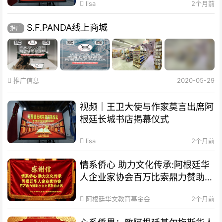
lisa
2个月前
S.F.PANDA线上商城
推广
推广信息
2020-05-29
视频｜王卫大使与作家莫言出席阿
根廷长城书店揭幕仪式
lisa
2个月前
情系侨心 助力文化传承:阿根廷华
人企业家协会百万比索鼎力赞助水
立方杯歌曲大赛
阿根廷华文教育基金会
2个月前