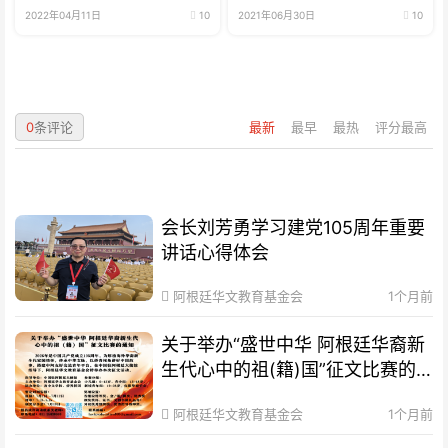
2022年04月11日
10
2021年06月30日
10
0
条评论
最新
最早
最热
评分最高
会长刘芳勇学习建党105周年重要
讲话心得体会
阿根廷华文教育基金会
1个月前
关于举办“盛世中华 阿根廷华裔新
生代心中的祖(籍)国”征文比赛的
通知
阿根廷华文教育基金会
1个月前