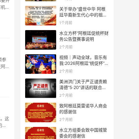
都要开
有机会
关于举办“盛世中华 阿根
廷华裔新生代心中的祖
(籍)国”征文比赛的通知
1个月前
水立方杯”阿根廷促统杯财
务公告暨赛事说明
2个月前
视频｜声动全球，音乐有
颖参
我:2026阿根廷“统促杯”水
在阿根
立方中文歌曲大赛总决赛
2个月前
圆满落幕
美洲洪门关于严正谴责赖
清德“5·20”讲话的联合声
明
2个月前
致阿根廷莫雷诺华人商会
的感谢信
校。这
2个月前
的学
水立方组委会致中国城管
委会的感谢信