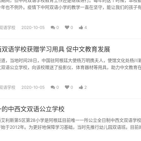
离期间，但中阿双语学校教育工作还是继续进行。每年的这个时候，本校
今年也不例外。疫情下中阿双语小学的教学一直在坚守，能让我们的孩子
，能得到中国和阿根廷文...
双语学校
2020-10-05
0
0
4
西双语学校获赠学习用具 促中文教育发展
报道，当地时间28日，中国驻阿根廷大使杨万明携夫人，使馆文化处杨川
文双语公立学校，向该校赠送了投影仪、体育器材等用具，助力中文教育
。阿根廷布市中西文双语...
双语学校
2020-10-05
0
0
2
一的中西文双语公立学校
斯艾利斯第5区第28小学是阿根廷目前唯一一所公立全日制中西文双语学
始于2012年。为更好地保障学习基础，当时先推行幼儿园双语班。目前
根廷本地孩子各占一...