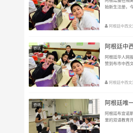
阿根廷虽在隔
始新生注册，
来到学校受教育
阿根廷中西文
阿根廷中
侨讯
阿根廷华人网
赞到布市中西
廷的普及和发展
阿根廷中西文
阿根廷唯
侨讯
阿根廷布宜诺
里的双语教育开
生中，华人和阿