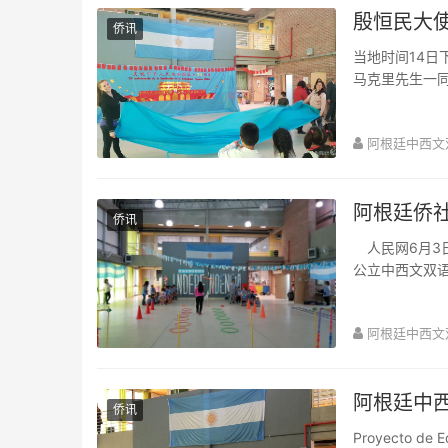
殷恒民大
侨讯
当地时间14日
马克里先生一
学前准备情况。
阿根廷中西文
阿根廷侨
侨讯
人民网6月3
公立中西文双
中国。 布宜诺
阿根廷中西文
阿根廷中
侨讯
Proyecto de E