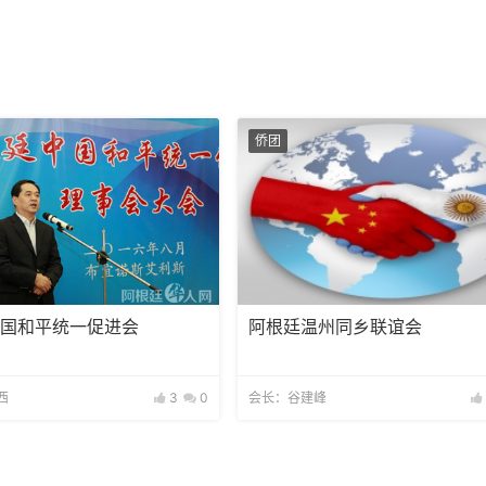
侨团
中国和平统一促进会
阿根廷温州同乡联谊会
西
3
0
会长：谷建峰