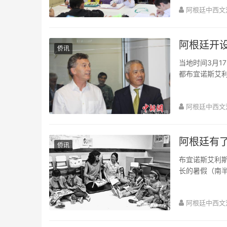
阿根廷中西文
阿根廷开
侨讯
当地时间3月1
都布宜诺斯艾
里。 阿根廷
阿根廷中西文
阿根廷有
侨讯
布宜诺斯艾利斯
长的暑假（南
一所新学校——
阿根廷中西文