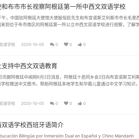
使和布市市长视察阿根廷第一所中西文双语学校
下午，中国驻阿根廷大使馆大使殷恒民先生和布宜诺斯艾利斯市市长毛里西
同来到位于布市南区的阿根廷第一所公立中西文双语学校进行视察，了解
文化参赞韩孟堂先生和...
双语学校
2020-10-05
0
0
0
社支持中西文双语教育
日讯据阿根廷中闻网6月2日消息，阿根廷十邑同乡会2日向布宜诺斯艾利
语学校赠送中文图书，帮助阿根廷本地学生和华裔儿童通过中文学习知识
斯艾利斯市公立中西...
双语学校
2020-10-05
0
0
0
西双语学校西班牙语简介
ducación Bilingüe por Inmersión Dual en Español y Chino Mandarín