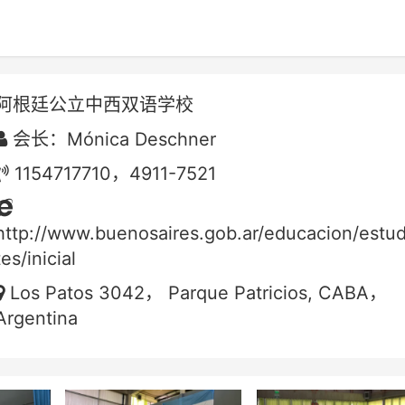
阿根廷公立中西双语学校
会长：Mónica Deschner
1154717710，4911-7521
http://www.buenosaires.gob.ar/educacion/estud
tes/inicial
Los Patos 3042， Parque Patricios, CABA，
Argentina