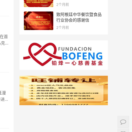
2个月前
致阿根廷中华餐饮暨食品
行业协会的感谢信
2个月前
在首
马克
廷漫
跨进了