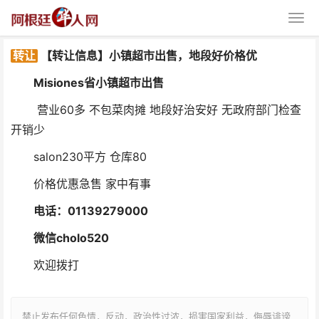
转让
【转让信息】小镇超市出售，地段好价格优
Misiones省小镇超市出售
营业60多 不包菜肉摊 地段好治安好 无政府部门检查
开销少
salon230平方 仓库80
【转让信息】小镇超市出售，地段
价格优惠️️急售 家中有事
好价格优
电话：01139279000
微信cholo520
欢迎拨打
禁止发布任何色情，反动，政治性过浓，损害国家利益，侮辱诽谤