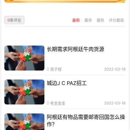
0
条评论
最新
最早
最热
评分最高
长期需求阿根廷牛肉货源
周子程
2022-03-18
城边J C PAZ招工
老金金金
2022-03-16
阿根廷有物品需要邮寄回国怎么操
作？