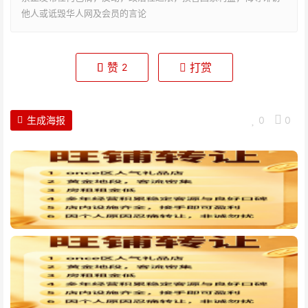
他人或诋毁华人网及会员的言论
赞
打赏
2
生成海报
0
0