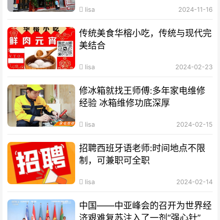
lisa
2024-11-16
传统美食华榕小吃，传统与现代完
美结合
lisa
2024-02-23
修冰箱就找王师傅:多年家电维修
经验 冰箱维修功底深厚
lisa
2024-02-15
招聘西班牙语老师:时间地点不限
制，可兼职可全职
lisa
2024-02-14
中国——中亚峰会的召开为世界经
济艰难复苏注入了一剂“强心针”