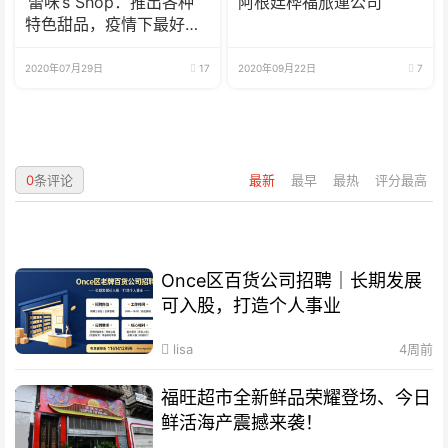
‘蕾咪’s Shop：推出各种
阿根廷桦福旅運公司
特色甜品，疫情下最好的
选择
2020年07月29日
17
2020年09月22日
7
0
条评论
最新
最早
最热
评分最高
Once区百货公司招聘｜长期发展
可入股，打造个人事业
lisa
4周前
福旺超市全新鲜品荣耀登场、今日
鲜活海产震撼来袭！