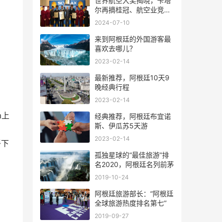
世界航空大奖揭晓，卡塔
尔再摘桂冠、航空业竞争
风起云涌
2024-07-10
来到阿根廷的外国游客最
喜欢去哪儿？
2023-02-14
最新推荐，阿根廷10天9
晚经典行程
2023-02-14
m上
经典推荐，阿根廷布宜诺
斯、伊瓜苏5天游
2023-02-14
餐下
孤独星球的“最佳旅游”排
名2020，阿根廷名列前茅
2019-10-24
阿根廷旅游部长：“阿根廷
全球旅游热度排名第七”
2019-09-27