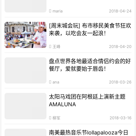
maria
2018-04-24
[周末城会玩] 布市移民美食节狂欢
来袭，以吃会友一起浪！
王峰
2018-04-20
盘点世界各地最适合情侣约会的好
餐厅，爱就要始于唇齿！
ana
2018-03-26
太阳马戏团在阿根廷上演新主题
AMALUNA
柳军
2018-03-16
南美最热音乐节lollapalooza今日