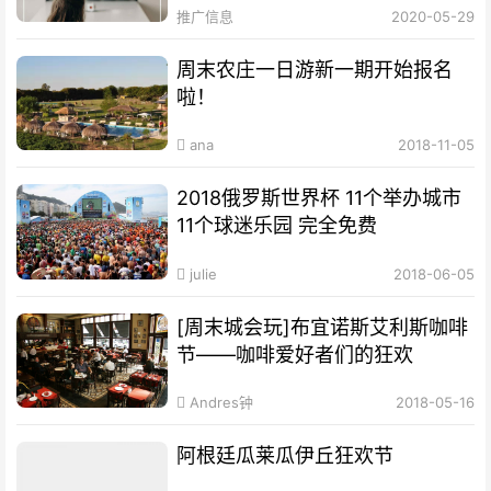
推广信息
2020-05-29
周末农庄一日游新一期开始报名
啦！
ana
2018-11-05
2018俄罗斯世界杯 11个举办城市
11个球迷乐园 完全免费
julie
2018-06-05
[周末城会玩]布宜诺斯艾利斯咖啡
节——咖啡爱好者们的狂欢
Andres钟
2018-05-16
阿根廷瓜莱瓜伊丘狂欢节