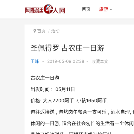
首页
旅游
首页
活动
圣佩得罗 古农庄一日游
王峰
•
2019-05-09 02:38
•
收藏本文
圣佩得罗 古农庄一日游
古农庄一日游
出发时间 : 05月11日
价格: 大人2200阿币. 小孩1650阿币.
包往返接送 , 包烤肉午餐含一支可乐 , 酒水自理, 
休闲的一日游, 适合在社会匆忙的生活有一个休闲