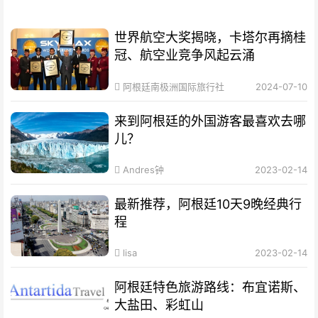
世界航空大奖揭晓，卡塔尔再摘桂
冠、航空业竞争风起云涌
阿根廷南极洲国际旅行社
2024-07-10
来到阿根廷的外国游客最喜欢去哪
儿？
Andres钟
2023-02-14
最新推荐，阿根廷10天9晚经典行
程
lisa
2023-02-14
阿根廷特色旅游路线：布宜诺斯、
大盐田、彩虹山