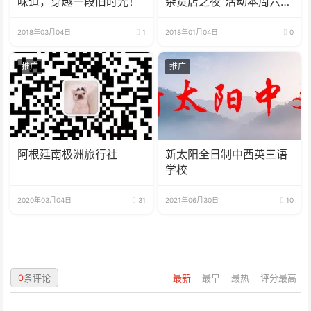
味道，穿越一段旧时光！
杂货店之夜”活动本周六拉
开帷幕
2018年03月04日
1
2018年01月04日
0
推广
推广
阿根廷南极洲旅行社
新太阳全日制中西英三语
学校
2020年03月04日
31
2021年06月30日
10
0
条评论
最新
最早
最热
评分最高