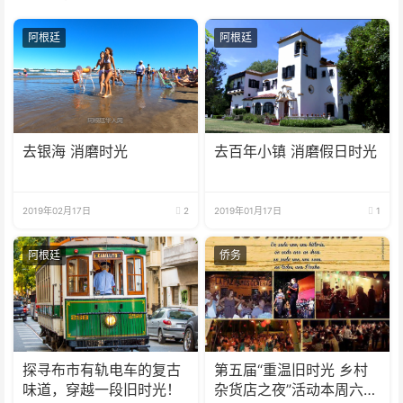
阿根廷
阿根廷
去银海 消磨时光
去百年小镇 消磨假日时光
2019年02月17日
2
2019年01月17日
1
阿根廷
侨务
探寻布市有轨电车的复古
第五届“重温旧时光 乡村
味道，穿越一段旧时光！
杂货店之夜”活动本周六拉