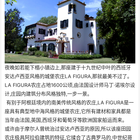
夜晚如若能下榻小镇边上,那座建于十九世纪中叶的西班牙
安达卢西亚风格的城堡农庄LA FIGURA,那就最美不过了。
LA FIGURA农庄占地1600公顷,由法国设计师马丁·诺埃尔设
计,庄园内建筑分布风格独特,一步一景。
有别于阿根廷境内的南美传统风格的农庄,LA FIGURA是一
座具有典型地中海风格的城堡农庄,它所有建材和家具都是
当年由法国,英国,西班牙和葡萄牙等欧洲国家船运而来。
或许由于摩尔人曾统治过安达卢西亚的原因,所以该座田园
农庄极具阿拉伯建筑的特征,它揉合了古典罗马的,中世纪哥