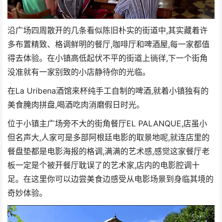
沿广场四周散开的几条看似陈旧朴实的街道中,其实藏着许
多布置精致、格调鲜明的餐厅,咖啡厅和啤酒屋,每一家都值
得去体验。在小镇高低起伏不平的街道上徜徉,下一个街角
没准就有一家别致的小店静待你的光临。
在La Uribena酒馆来杯纯手工自制的啤酒,就着小镇独有的
美食腌肉拼盘,喝酒吃肉消磨假日时光。
位于小镇主广场旁不大的街角餐厅EL PALANQUE,店虽小
但名声大,人家可是多部阿根廷电影的取景地呢,就连店里的
餐盘垫都是电影海报的格调,满满的艺术感,感觉这家餐厅老
板一定是个被开餐厅耽误了的艺术家,店内的电影腔调十
足。在这里你可以边尝美食边感受从电影场景到身临其境的
奇妙体验。