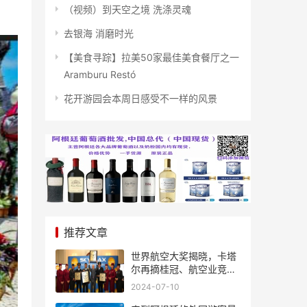
（视频）到天空之境 洗涤灵魂
去银海 消磨时光
【美食寻踪】拉美50家最佳美食餐厅之一
Aramburu Restó
花开游园会本周日感受不一样的风景
推荐文章
世界航空大奖揭晓，卡塔
尔再摘桂冠、航空业竞争
风起云涌
2024-07-10