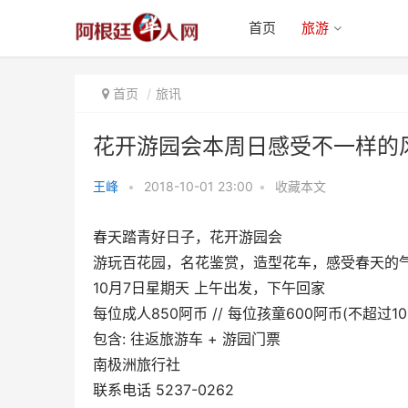
首页
旅游
首页
旅讯
花开游园会本周日感受不一样的
王峰
•
2018-10-01 23:00
•
收藏本文
花开游园会本周日感受不一样的风
春天踏青好日子，花开游园会
景
游玩百花园，名花鉴赏，造型花车，感受春天的
10月7日星期天 上午出发，下午回家
每位成人850阿币 // 每位孩童600阿币(不超过10
包含: 往返旅游车 + 游园门票
南极洲旅行社
联系电话 5237-0262