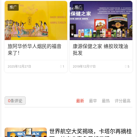
推广
推广
旅阿华侨华人烟民的福音
康源保健之家 蜂胶玫瑰油
来了！
批发
2025年12月27日
1
2019年12月17日
5
0
条评论
最新
最早
最热
评分最高
世界航空大奖揭晓，卡塔尔再摘桂