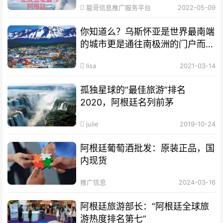
龍哥信息推广服务平台
2022-05-09
你知道么？乌斯怀亚是世界最南端
的城市更是通往南极洲的门户而驰
名世界
lisa
2021-03-14
孤独星球的“最佳旅游”排名
2020，阿根廷名列前茅
julie
2019-10-24
阿根廷葡萄酒批发：原装正品，国
内现货
推广信息
2024-03-16
阿根廷旅游部长：“阿根廷全球旅
游热度排名第七”