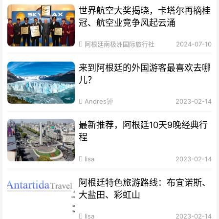
世界航空大奖揭晓，卡塔尔再摘桂
冠、航空业竞争风起云涌
阿根廷南极洲国际旅行社
2024-07-10
来到阿根廷的外国游客最喜欢去哪
儿？
Andres钟
2023-02-14
最新推荐，阿根廷10天9晚经典行
程
lisa
2023-02-14
阿根廷特色旅游路线：布宜诺斯、
大盐田、彩虹山
lisa
2023-02-14