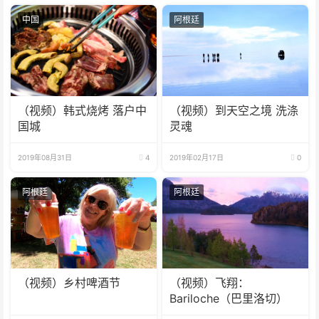
中国
阿根廷
（视频）韩式烧烤 落户中
（视频）到天空之境 洗涤
国城
灵魂
2019年08月31日
4
2019年02月17日
0
阿根廷
阿根廷
（视频）乡村啤酒节
（视频）飞翔：
Bariloche（巴里洛切）