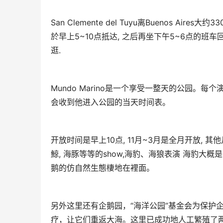
San Clemente del Tuyu离Buenos A
於早上5~10点抵达, 之后再坐下午5~6点的班车回Bu
逛.
Mundo Marino是一个享受一整天的公园。
会收到他进入公园的当天时间表。
开放时间是早上10点, 11月~3月是全月开放, 
鯨, 海豚等等的show,海豹、海狼表演 海豹大
鹅的仿自然生態棲地在裡面。
另外这里还有企鹅园，“海洋公园”基金会为保护
疗，让它们重返大海。这里已成功地人工繁殖了