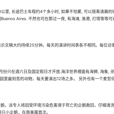
ires大约330公里, 长途巴士车程约4个多小时, 如果不怕累, 可以搭乘清晨
enos Aires. 不然也可在那过一夜, 有海滩, 渔港, 灯塔等等可
每个演示文稿大约持续25分钟。每天的演讲时间表各不相同。每位访
其他月份只在週六日及国定假日才开放.海洋世界裡面有海狮, 海象, 
概是园里最刻苦的动物，每天要演出12场之多。 另外也有一个麦哲
企鹅，派专人将因受环境污染危害濒于死亡的企鹅救回，仔细清
两只小企鹅，在南美属首次。