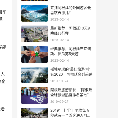
来到阿根廷的外国游客最
的班车
喜欢去哪儿？
逛
2023-02-14
最新推荐，阿根廷10天9
晚经典行程
2023-02-14
客都
经典推荐，阿根廷布宜诺
斯、伊瓜苏5天游
2023-02-14
孤独星球的“最佳旅游”排
杀人
名2020，阿根廷名列前茅
伦企
2019-10-24
阿根廷旅游部长：“阿根廷
全球旅游热度排名第七”
2019-09-27
洗治
2019年上半年 平均每五
秒就有一个游客进入阿根