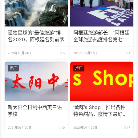
孤独星球的“最佳旅游”排
阿根廷旅游部长：“阿根廷
名2020，阿根廷名列前茅
全球旅游热度排名第七”
2019年10月24日
5
2019年09月27日
1
推广
推广
新太阳全日制中西英三语
‘蕾咪’s Shop：推出各种
学校
特色甜品，疫情下最好的
选择
2021年06月30日
10
2020年07月29日
17