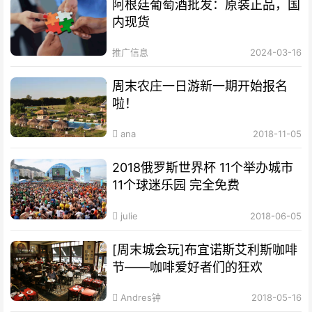
阿根廷葡萄酒批发：原装正品，国
内现货
推广信息
2024-03-16
周末农庄一日游新一期开始报名
啦！
ana
2018-11-05
2018俄罗斯世界杯 11个举办城市
11个球迷乐园 完全免费
julie
2018-06-05
[周末城会玩]布宜诺斯艾利斯咖啡
节——咖啡爱好者们的狂欢
Andres钟
2018-05-16