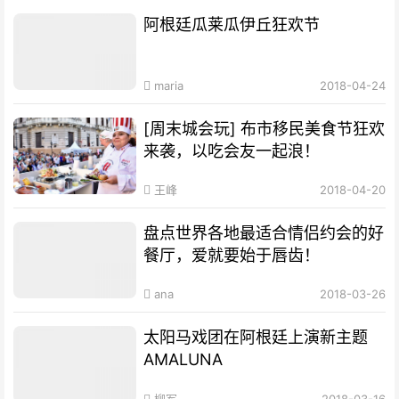
阿根廷瓜莱瓜伊丘狂欢节
maria
2018-04-24
[周末城会玩] 布市移民美食节狂欢
来袭，以吃会友一起浪！
王峰
2018-04-20
盘点世界各地最适合情侣约会的好
餐厅，爱就要始于唇齿！
ana
2018-03-26
太阳马戏团在阿根廷上演新主题
AMALUNA
柳军
2018-03-16