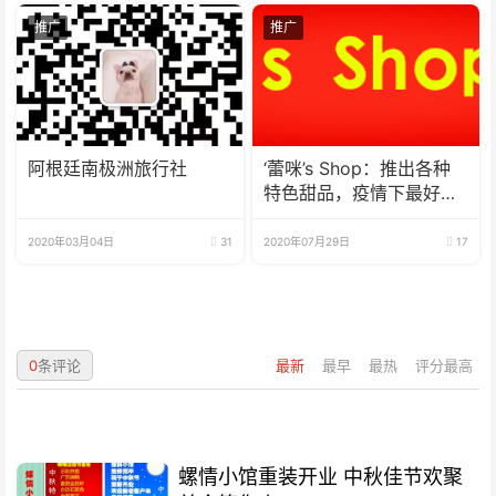
推广
推广
阿根廷南极洲旅行社
‘蕾咪’s Shop：推出各种
特色甜品，疫情下最好的
选择
2020年03月04日
31
2020年07月29日
17
0
条评论
最新
最早
最热
评分最高
螺情小馆重装开业 中秋佳节欢聚