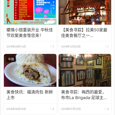
螺情小馆重装开业 中秋佳
【美食寻踪】拉美50家最
节欢聚美食等您来！
佳美食餐厅之一
Aramburu Restó
2019年09月13日
7
2018年12月20日
1
中国
阿根廷
美食快讯：福清肉包 新鲜
美食寻踪：梅西的最爱，
上市
布市La Brigada·足球主题
烤肉餐厅
2018年08月30日
3
2018年07月23日
3