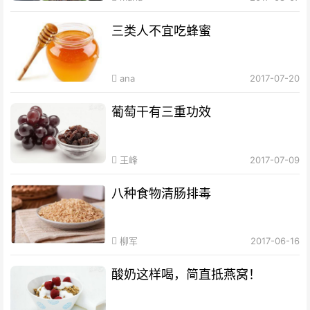
三类人不宜吃蜂蜜
ana
2017-07-20
葡萄干有三重功效
王峰
2017-07-09
八种食物清肠排毒
柳军
2017-06-16
酸奶这样喝，简直抵燕窝！