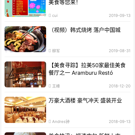
美食等您来！
cui
2019-09-13
（视频）韩式烧烤 落户中国城
柳军
2019-08-31
【美食寻踪】拉美50家最佳美食
餐厅之一 Aramburu Restó
王峰
2018-12-20
万豪大酒楼 豪气冲天 盛装开业
Andres钟
2018-09-13