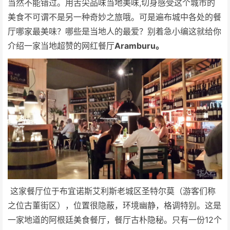
当然不能错过。用舌尖品味当地美味,切身感受这个城市的
美食不可谓不是另一种奇妙之旅哦。可是遍布城中各处的餐
厅哪家最美味？哪些是当地人的最爱？别着急小编这就给你
介绍一家当地超赞的网红餐厅
Aramburu。
这家餐厅位于布宜诺斯艾利斯老城区圣特尔莫（游客们称
之位古董街区），位置很隐蔽，环境幽静，格调特别。这是
一家地道的阿根廷美食餐厅，餐厅古朴隐秘。只有一份12个