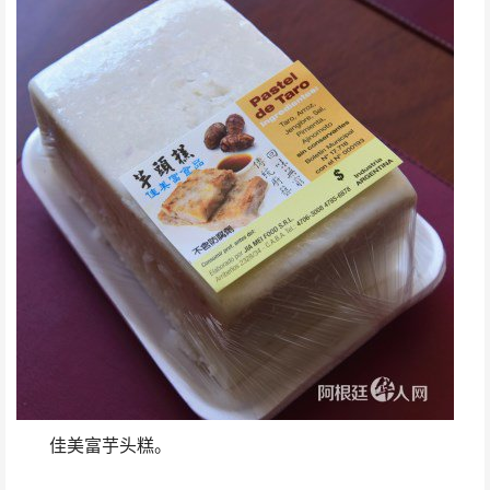
佳美富芋头糕。