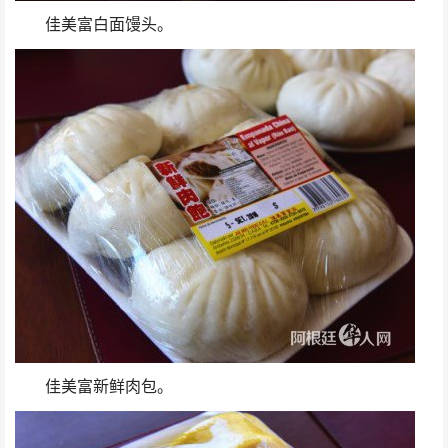
佳美富白面馒头。
佳美富新鲜肉包。