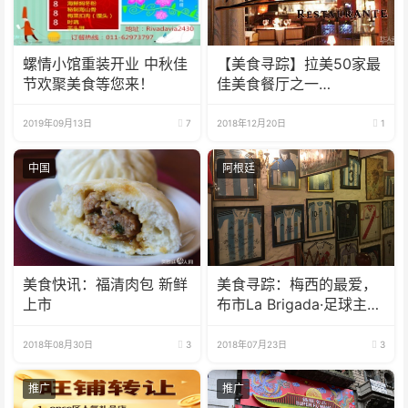
螺情小馆重装开业 中秋佳
【美食寻踪】拉美50家最
节欢聚美食等您来！
佳美食餐厅之一
Aramburu Restó
2019年09月13日
7
2018年12月20日
1
中国
阿根廷
美食快讯：福清肉包 新鲜
美食寻踪：梅西的最爱，
上市
布市La Brigada·足球主题
烤肉餐厅
2018年08月30日
3
2018年07月23日
3
推广
推广