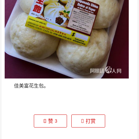
佳美富花生包。
赞
打赏
3