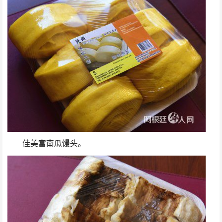
佳美富南瓜馒头。