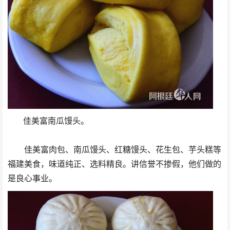
佳美富南瓜馒头。
佳美富肉包、南瓜馒头、红糖馒头、花生包、芋头糕等
福建美食，味道纯正、选料精良。讲信誉不掺假，他们做的
是良心事业。