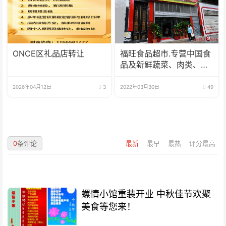
ONCE区礼品店转让
福旺食品超市.专营中国食
品及新鲜蔬菜、肉类、
鱼、海鲜
2026年04月12日
3
2022年03月30日
49
0
条评论
最新
最早
最热
评分最高
螺情小馆重装开业 中秋佳节欢聚
美食等您来！