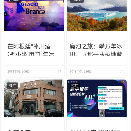
在阿根廷"冰川酒
魔幻之旅：攀万年冰
吧"小坐 用“千年冰川
川，寻那一抹极地蓝
杯”饮酒，啥体验？
2018年03月06日
1
2018年01月26日
1
推广
推广