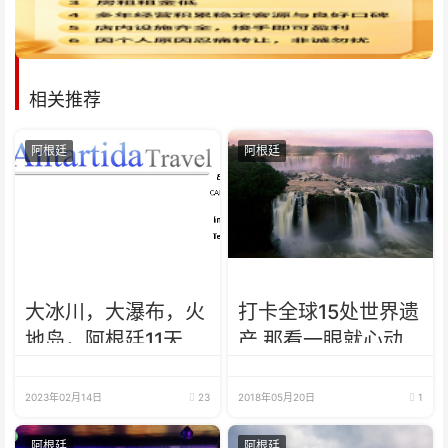
相关推荐
阿根廷
阿根廷
大冰川，大瀑布，火
打卡全球15处世界遗
地岛，阿根廷11天经
产 那看一眼就心动
典行程
的冰川你绝不可错过
2023年02月14日
23
2018年05月20日
1
阿根廷
阿根廷