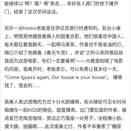
能继续以“啊？哦？嗯”表态……幸好有人摁门铃他下楼开
门，结束了这次早间谈话。
另外一对Homo老板是在伊瓜苏旅行时遇到的。前台小桌
上，明晃晃地摆放着俩人的甜蜜合影。他们很喜欢中国人，
每天都拉着我聊天，一起喝马黛茶。作者也不是省油的灯，
随口介绍了他俩看《春光乍泄》，并说“之所以来阿根廷就
是因为这部电影，你们一定要看啊”——大概是知晓了电影
的内容，我离开时，老板表示，可以免费让我多住一天，
“Come Iguazú again, Our house is your house”。 赚够
钱了，我会的……
南美人表达感情的方式十分大胆缠绵，街头随处可见长时间
痴缠在一起KISS的情侣，甜度爆表。出门遭狂虐的作者，躲
进星巴克喝苦咖啡，旁边正巧落座一对男子，全程拂小脸、
摸大腿、抛媚眼……此次南美之行，作者不幸罹患了“糖尿