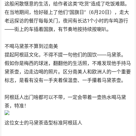
这般闲散惬意的生活，给作者这类“吃货”造成了吃饭难题。
在当地期间，恰好碰上了他们“国旗日”（6月20日），走大
老远探访的餐厅每每关门，夜间有长达1个小时的车鸣游行
——街上的车插着国旗，有节奏地按持续按喇叭。
不喝马黛茶不算到过南美
提起阿根廷文化，不得不提一句他们的国饮——马黛茶。
假如你是梅西的球迷，翻翻他的生活照，不难发现他手持马
黛茶壶，边走边喝的照片。区分南美人和欧洲人的一个重要
标志，是看有没有一手夹着保温壶、一手攥着马黛茶壶。
阿根廷人出门啥都可以不带，一定会带着一壶热水喝马黛
茶，特准！
这位女士的马黛茶造型标准阿根廷人