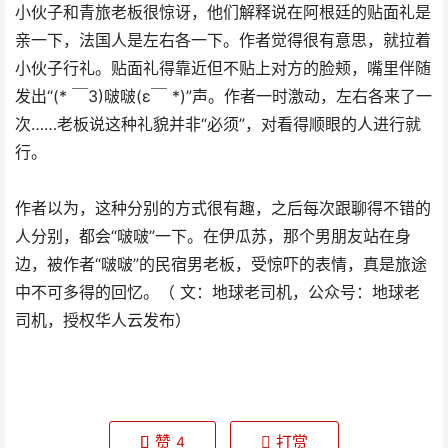
小伙子和青旅老板很惊讶，他们解释说在阿根廷的贴面礼是
亲一下，法国人是左右各一下。作者觉得很有意思，就拉着
小伙子行礼。贴面礼得靠近但不贴上对方的脸颊，嘴里伴随
发出“(* ￣3)啵啵(ε￣ *)”声。作者一时激动，左右各来了一
次……老板说这种礼貌并非“必须”，对看得顺眼的人进行就
行。
作者以为，这种分别的方式很有趣，之后每次跟聊得不错的
人分别，都会“啵啵”一下。在伊瓜苏，那个男朋友站在身
边，被作者“啵啵”的民宿男老板，受惊吓的表情，真是旅途
中不可多得的回忆。
（ 文：地球老司机，公众号：地球老
司机，授权华人云发布）
赞
打赏
4