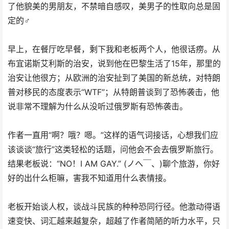
了他貌美的男朋友，不禁暗自感叹，美男子的性取向总是固
定的♂
早上，在餐厅吃早餐，剩下我和老板两个人，他很话痨。从
布宜诺斯艾利斯的治安，说到他在巴黎生活了15年，那里的
治安让他很方；从欧洲的治安扯到了美国的新总统，对特朗
普对移民的态度表示“WTF”；从特朗普谈到了恐怖袭击，他
说非常不理解为什么从没听过俄罗斯有恐怖袭击。
作者一直用“啊？哦？嗯。”这样的语气词接话，心想我们应
该谈谈“旅行”这类轻松的话题，问他会不会去俄罗斯旅行。
结果老板说：“NO！I AM GAY.” (ノへ￣、)聊个旅游，你好
好的出什么柜嘛，害我不知道用什么表情接。
老板开始谈人权，谈战斗民族的种种恐同行径。他激动得语
速变快、词汇越来越复杂，超越了作者简陋的听力水平，只