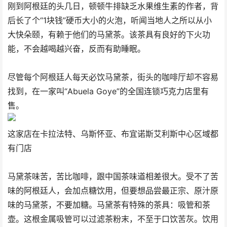
刚到阿根廷的头几日，顿顿牛排缺乏水果维生素的作者，背
后长了个“1块钱”硬币大小的火泡，听闻当地人之所以从小
大快朵颐，有赖于他们的马黛茶。该茶具有良好的下火功
能，不会越喝越兴奋，反而有助睡眠。
尽管每个阿根廷人每天必饮马黛茶，街头的咖啡厅却不容易
找到，在一家叫“Abuela Goye”的全国连锁巧克力店里有
售。
这家店在卡拉法特、乌斯怀亚、布宜诺斯艾利斯中心区域都
有门店
马黛茶味苦，苦比咖啡，跟中国茶味道相差很大。受不了苦
味的阿根廷人，会加点糖饮用，但要想品尝最正宗、原汁原
味的马黛茶，不要加糖。马黛茶有特殊的茶具：吸管和茶
壶。这根金属吸管可以过滤茶粉末，不至于口饮苦灰。饮用