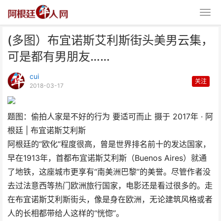
(多图）布宜诺斯艾利斯街头美男云集，
可是都有男朋友……
cui
关注
2018-03-17
(多图）布宜诺斯艾利斯街头美男
题图：偷拍人家是不好的行为 要适可而止 摄于 2017年 · 阿
云集，可是都有男朋友…
根廷 | 布宜诺斯艾利斯
阿根廷的“欧化”程度很高，曾是世界排名前十的发达国家，
早在1913年，首都布宜诺斯艾利斯（Buenos Aires）就通
了地铁，这座城市更享有“南美洲巴黎”的美誉。尽管作者没
去过法意西等热门欧洲旅行国家，电影还是看过很多的。走
在布宜诺斯艾利斯街头，像是身在欧洲，无论建筑风格或者
人的长相都带给人这样的“恍惚”。