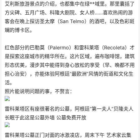
艾利斯旅游景点的介绍，也都集中在绿**域里。那里囊括了
方尖碑、五月广场、科隆大剧院、女人桥……喜欢热闹的游
客会在晚上探访圣太摩（San Telmo）的酒吧，以及色彩斑
斓的博卡区。
红色部分的巴勒莫（Palermo）和雷科莱塔（Recoleta）才
是探索这座城市的精华所在。这片区域，遍布咖啡馆，建筑
形态优美，漫步其中能得到身心放松的享受（早、晚都不用
担心治安），亦能体验阿根廷“最欧洲”风情的街道和文化生
活。
照片能说明问题的事，不赘言：
雷科莱塔区有座很著名的公墓，阿根廷“第一夫人”贝隆夫人
长眠于此这是公墓外墙 公墓免费开放
雷科莱塔公墓正门对面的冰激凌店，周末下午 艺术家云集