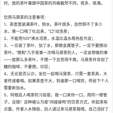
时，放的茶叶量跟中国茶的风格截然不同，很多、很满。
饮用马黛茶的注意事项：
1、茶壶里装满茶叶，倒水。茶叶很多，自然倒不了多少
水，第一口喝了吐出来，“口”动洗茶；
2、不能用100°沸水沏茶，水温比温水再热些为宜；
3、一旦装了茶叶、加了水，那根金属管子，一定不要搅动
茶叶。“搅和”几乎是第一次喝马黛茶的人，一定会想做的事
——放那么多茶叶，不搅一下总觉得不爽。马黛茶并非加了
糖的咖啡，不要搅，切忌；
4、无论是否认识，坐在一起喝马黛茶，只需一套茶具，大
家传递着喝。如果茶壶不大，到谁那一口喝完，传给下个人
需重新加水。
5、阿根廷人喝茶的习俗是，我一口来你一口，用同一根管
子，没错！这种被认为是“间接接吻”的饮茶方式，听起来有
点雷。作者入乡随俗，别人递过来马黛茶我喝，自己沏好了