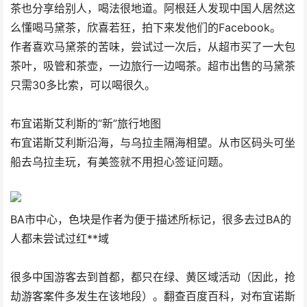
茶也分享给别人，喝法很地道。阿根廷人发现中国人居然这
么懂喝马黛茶，欣喜若狂，拍下来发他们的Facebook。
作者喜欢马黛茶的苦味，尝试过一次后，从超市买了一大包
茶叶，吸管和茶壶，一边旅行一边喝茶。超市出售的马黛茶
只需30多比索，可以喝很久。
布宜诺斯艾利斯的“新”旅行地图
布宜诺斯艾利斯沿海，与乌拉圭隔海相望。从市区码头可坐
船去乌拉圭玩，有美签就不用担心签证问题。
BA市中心，色块是作者为便于描述所标记，很多去过BA的
人都未尝试过红**域
很多中国游客去到首都，都只在绿、黄区域活动（因此，抢
劫游客案件多发生在该地段）。翻查百度百科，对布宜诺斯