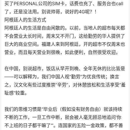
买了PERSONAL公司的SIM卡，话费也充了、服务台也call
了，还是没法用。别说帅哥，说好的4G呢？！
阿根廷人的生活方式
阿根廷人的生活是自由闲散的。以前，当地人的超市每天都
不会营业太长时间，周末又不开门，这给勤劳的华人提供了
巨大的商业空间。福建人来到阿根廷，开的超市不仅周末也
营业，而且每天营业到很晚，如此便利，自然很受欢迎。
在中国，别说超市，饭店从早开到晚、全年无休的比比皆是
——可以解释为，我们中国人视“勤劳”为优良传统；换言
之，汉文化有些过度推崇“辛劳”，对休憩放松和生活享受“羞
耻感”较重。
我们的思维习惯是“毕业后（假如没有财务自由）就该持续
不断的工作，一旦工作中断，就会被人毫无顾忌地追问‘你
不上班的日子都干嘛了’”。连国家的五险一金政策，都不善