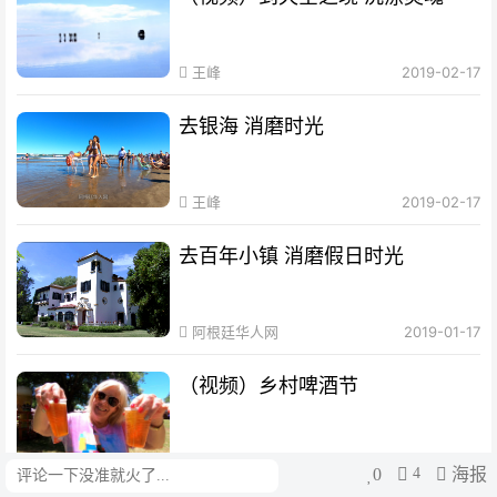
王峰
2019-02-17
去银海 消磨时光
王峰
2019-02-17
去百年小镇 消磨假日时光
阿根廷华人网
2019-01-17
（视频）乡村啤酒节
柳军
2018-12-14
0
4
海报
评论