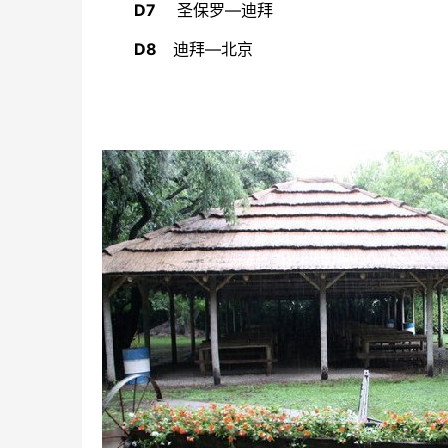
D7
圣保罗—迪拜
D8
迪拜—北京