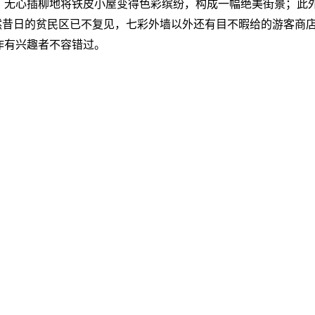
，无心插柳地将铁皮小屋变得色彩缤纷，构成一幅绝美街景；此
。虽然昔日的贫民区已不复见，七彩外墙以外还有目不暇给的游客商
作有兴趣者不容错过。