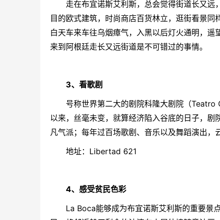
走在
布宜诺斯艾利斯
，总会觉得街道长又远，但
目的欧式建筑，时尚商店百货林立，逛街看景同样写意
白天车来车往乌烟瘴气，入黑以后灯火通明，遥望大
来到
阿根廷
走长又远街道是不可错过的事情。
3、看歌剧
号称世界第二大的剧院
科隆大剧院
（Teatr
以来，丝毫未变，就算经济陷入谷底的日子，剧院
凡气派；每年过百场歌剧、音乐以及舞蹈演出，
地址：Libertad 621
4、感受贫民色彩
La Boca能够成为
布宜诺斯艾利斯
的重要景点