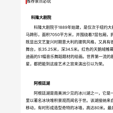
推荐景点必玩
科隆大剧院
科隆大剧院
于1889年始建，是仅次于纽约
马蹄形，面积7050平方米，并围绕着7层包厢，拥
既显出文艺复兴时期意大利的建筑风格，又具有
舞台，长35.25米，深34.5米。红色的天鹅
迪画的51幅音乐舞蹈题材的绘画。世界第一流的
星，都把能到这座艺术之宫来演出引以为荣。
阿根廷
湖
阿根廷
湖是南美洲少见的冰川湖之一，它是
里以著名冰块堆积景观而闻名于世。该湖接纳来自
移动，有时形成造型奇特的冰墙，高达80米。最