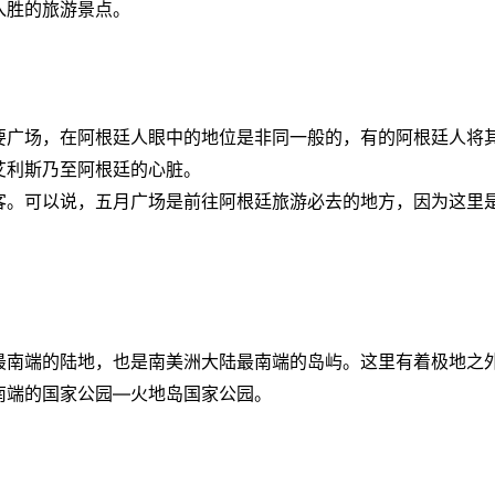
入胜的旅游景点。
要广场，在
阿根廷
人眼中的地位是非同一般的，有的
阿根廷
人将
艾利斯
乃至
阿根廷
的心脏。
客。可以说，
五月广场
是前往
阿根廷
旅游必去的地方，因为这里
最南端的陆地，也是南美洲大陆最南端的岛屿。这里有着极地之
南端的国家公园—
火地岛
国家公园。