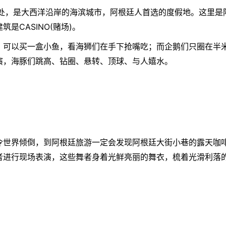
里处，是大西洋沿岸的海滨城市，
阿根廷
人首选的度假地。这里是
是CASINO(赌场)。
，可以买一盒小鱼，看海狮们在手下抢嘴吃；而企鹅们只圈在半
演，海豚们跳高、钻圈、悬转、顶球、与人嬉水。
令世界倾倒，到
阿根廷
旅游一定会发现
阿根廷
大街小巷的露天咖
者进行现场表演，这些舞者身着光鲜亮丽的舞衣，梳着光滑利落