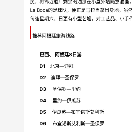
民，将邻近船厂剩余的油漆在小屋外墙随意油画
La Boca的足球队，便正是马拉当拿出身地
每逢星期六、日更有小型艺墟，对工艺品、小手
推荐
阿根廷
旅游线路
巴西、
阿根廷
8日游
D1
北京—迪拜
D2
迪拜—圣保罗
D3
圣保罗—里约
D4
里约—伊瓜苏
D5
伊瓜苏—
布宜诺斯艾利斯
D6
布宜诺斯艾利斯
—圣保罗