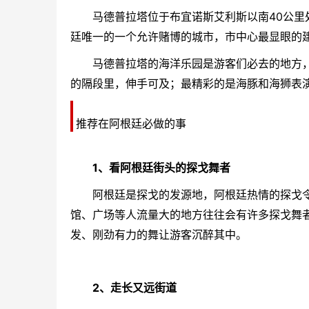
马德普拉塔
位于
布宜诺斯艾利斯
以南40公
廷
唯一的一个允许赌博的城市，市中心最显眼的建筑
马德普拉塔
的海洋乐园是游客们必去的地方
的隔段里，伸手可及；最精彩的是海豚和海狮表
推荐在
阿根廷
必做的事
1、看
阿根廷
街头的探戈舞者
阿根廷
是探戈的发源地，
阿根廷
热情的探戈
馆、广场等人流量大的地方往往会有许多探戈舞
发、刚劲有力的舞让游客沉醉其中。
2、走长又远街道