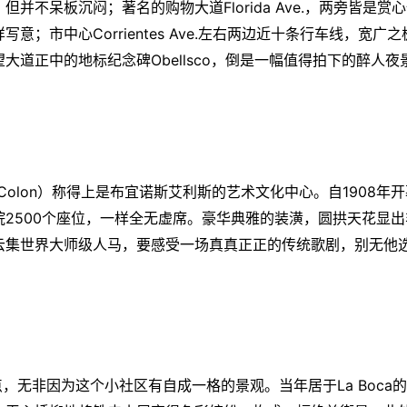
并不呆板沉闷；著名的购物大道Florida Ave.，两旁皆是赏
；市中心Corrientes Ave.左右两边近十条行车线，宽广之
道正中的地标纪念碑Obellsco，倒是一幅值得拍下的醉人夜
o Colon）称得上是
布宜诺斯艾利斯
的艺术文化中心。自1908年开
2500个座位，一样全无虚席。豪华典雅的装潢，圆拱天花显出
云集世界大师级人马，要感受一场真真正正的传统歌剧，别无他
，无非因为这个小社区有自成一格的景观。当年居于La Boca