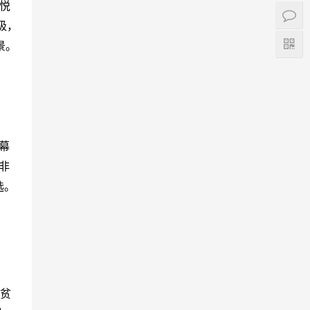
心悦
极，
景。
幕
非
选。
的贫