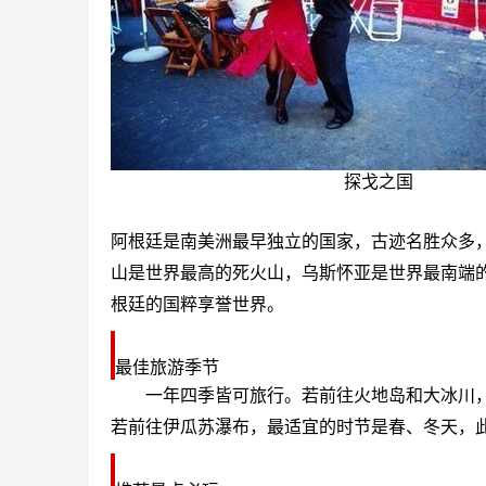
探戈之国
阿根廷
是南美洲最早独立的国家，古迹名胜众多
山是世界最高的死火山，乌斯怀亚是世界最南端的
根廷
的国粹享誉世界。
最佳旅游季节
一年四季皆可旅行。若前往
火地岛
和大冰川
若前往
伊瓜苏瀑布
，最适宜的时节是春、冬天，