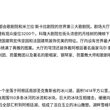
大都会歌剧院和米兰拉·斯卡拉剧院的世界第三大歌剧院。剧场大厅
有观众座位3200个。
科隆大剧院
在街头浓密的月桂树的掩映下
德国建筑宏伟坚固和法国建筑装饰优美的特征。厅内设有世界最
绒帷幕绣满了典雅的图案。大厅的穹顶还装饰着
阿根廷
著名画家乌尔·
剧团、芭蕾舞团以及著名的歌唱家、钢琴家、芭蕾舞大师和歌剧
一个坐落于
阿根廷
南部圣克鲁斯省的冰川湖，面积1414平方公里
周围150多条冰河的冰流和冰块。巨大的冰块互相撞击，缓缓
后全部汇积到
阿根廷
湖，组成了洁白玉立的冰山雕塑。湖畔雪峰