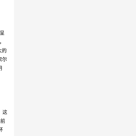
呈
，
大的
索尔
明
，这
向前
环