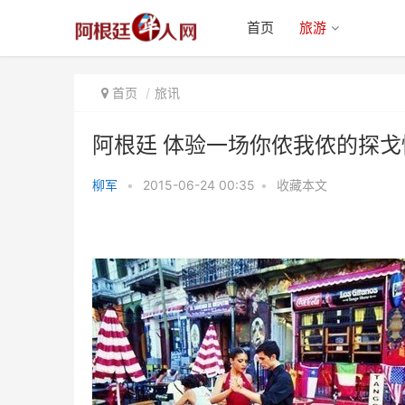
首页
旅游
首页
旅讯
阿根廷 体验一场你侬我侬的探戈
柳军
•
2015-06-24 00:35
•
收藏本文
阿根廷 体验一场你侬我侬的探戈
情缘