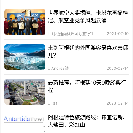
世界航空大奖揭晓，卡塔尔再摘桂
冠、航空业竞争风起云涌
阿根廷南极洲国际旅行社
2024-07-10
来到阿根廷的外国游客最喜欢去哪
儿？
Andres钟
2023-02-14
最新推荐，阿根廷10天9晚经典行
程
lisa
2023-02-14
阿根廷特色旅游路线：布宜诺斯、
大盐田、彩虹山