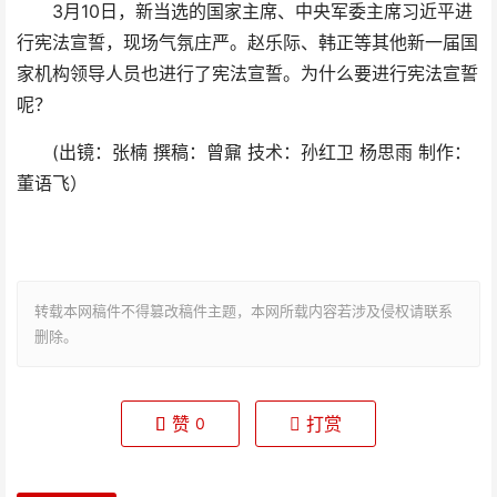
3月10日，新当选的国家主席、中央军委主席习近平进
行宪法宣誓，现场气氛庄严。赵乐际、韩正等其他新一届国
家机构领导人员也进行了宪法宣誓。为什么要进行宪法宣誓
呢？
(出镜：张楠 撰稿：曾鼐 技术：孙红卫 杨思雨 制作：
董语飞）
转载本网稿件不得篡改稿件主题，本网所载内容若涉及侵权请联系
删除。
赞
打赏
0