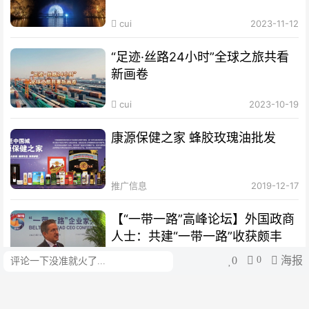
cui
2023-11-12
“足迹·丝路24小时”全球之旅共看
新画卷
cui
2023-10-19
康源保健之家 蜂胶玫瑰油批发
推广信息
2019-12-17
【“一带一路”高峰论坛】外国政商
人士：共建“一带一路”收获颇丰
0
0
海报
评论
cui
2023-10-19
【绘梦丝路｜扬帆篇】海丝绵延，