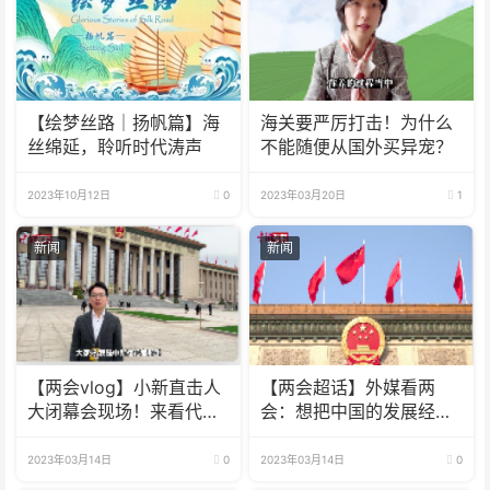
【绘梦丝路｜扬帆篇】海
海关要严厉打击！为什么
丝绵延，聆听时代涛声
不能随便从国外买异宠？
2023年10月12日
0
2023年03月20日
1
新闻
新闻
【两会vlog】小新直击人
【两会超话】外媒看两
大闭幕会现场！来看代表
会：想把中国的发展经验
们怎么说
介绍给世界
2023年03月14日
0
2023年03月14日
0