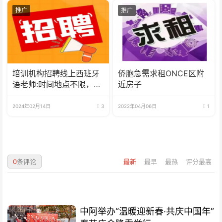
推广
推广
培训机构招聘线上西班牙
侨胞急需求租ONCE区附
语老师:时间地点不限，可
近房子
兼职可全职
2024年02月14日
3
2022年04月06日
1
0
条评论
最新
最早
最热
评分最高
中阿举办“温暖迎新春·共庆中国年”