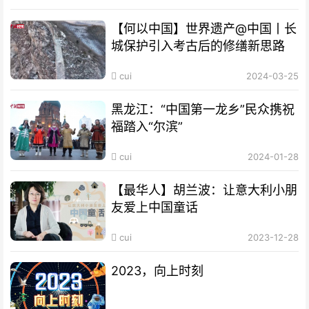
【何以中国】世界遗产@中国丨长
城保护引入考古后的修缮新思路
cui
2024-03-25
黑龙江：“中国第一龙乡”民众携祝
福踏入“尔滨”
cui
2024-01-28
【最华人】胡兰波：让意大利小朋
友爱上中国童话
cui
2023-12-28
2023，向上时刻