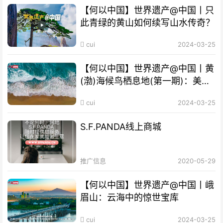
【何以中国】世界遗产@中国丨只
此青绿的黄山如何续写山水传奇？
cui
2024-03-25
【何以中国】世界遗产@中国丨黄
(渤)海候鸟栖息地(第一期)：美丽
海湾成“鸟的天堂”
cui
2024-03-25
S.F.PANDA线上商城
推广信息
2020-05-29
【何以中国】世界遗产@中国丨峨
眉山：云海中的惊世宝库
cui
2024-03-25