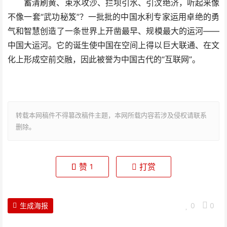
蓄清刷黄、束水攻沙、拦坝引水、引汶绝济，听起来像
不像一套“武功秘笈”？一批批的中国水利专家运用卓绝的勇
气和智慧创造了一条世界上开凿最早、规模最大的运河——
中国大运河。它的诞生使中国在空间上得以巨大联通、在文
化上形成空前交融，因此被誉为中国古代的“互联网”。
转载本网稿件不得篡改稿件主题，本网所载内容若涉及侵权请联系
删除。
赞
打赏
1
生成海报
0
0