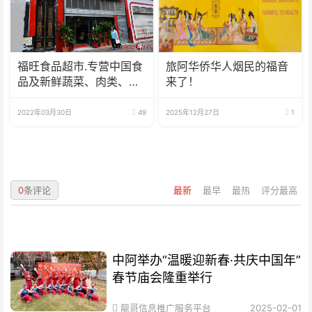
福旺食品超市.专营中国食
旅阿华侨华人烟民的福音
品及新鲜蔬菜、肉类、
来了！
鱼、海鲜
2022年03月30日
49
2025年12月27日
1
0
条评论
最新
最早
最热
评分最高
中阿举办“温暖迎新春·共庆中国年”
春节庙会隆重举行
龍哥信息推广服务平台
2025-02-01