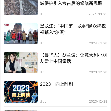
城保护引入考古后的修缮新思路
cui
2024-03-25
黑龙江：“中国第一龙乡”民众携祝
福踏入“尔滨”
cui
2024-01-28
【最华人】胡兰波：让意大利小朋
友爱上中国童话
cui
2023-12-28
2023，向上时刻
cui
2023-12-28