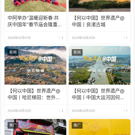
中阿举办“温暖迎新春·共
【何以中国】世界遗产@
庆中国年”春节庙会隆重举
中国丨良渚古城
行
2025年02月01日
2
2024年03月25日
1
新闻
新闻
【何以中国】世界遗产@
【何以中国】世界遗产@
中国丨哈尼梯田：世外桃
中国丨中国大运河因何成
源藏着科技密码
为流动的国家记忆？
2024年03月25日
2
2024年03月25日
1
推广
推广