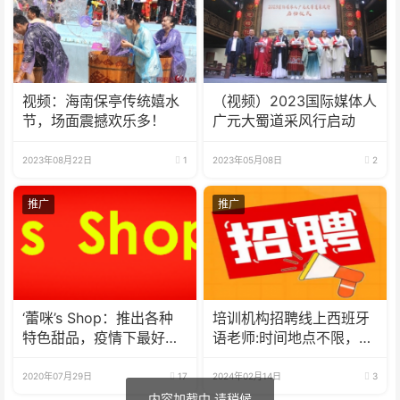
视频：海南保亭传统嬉水
（视频）2023国际媒体人
节，场面震撼欢乐多！
广元大蜀道采风行启动
2023年08月22日
1
2023年05月08日
2
推广
推广
‘蕾咪’s Shop：推出各种
培训机构招聘线上西班牙
特色甜品，疫情下最好的
语老师:时间地点不限，可
选择
兼职可全职
2020年07月29日
17
2024年02月14日
3
内容加截中,请稍候