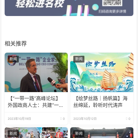
相关推荐
新闻
新闻
【“一带一路”高峰论坛】
【绘梦丝路｜扬帆篇】海
外国政商人士：共建“一带
丝绵延，聆听时代涛声
一路”收获颇丰
2023年10月19日
0
2023年10月12日
0
新闻
新闻