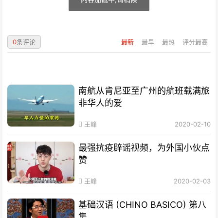
0
条评论
最新
最早
最热
评分最高
南航从肯尼亚至广州的航班载满旅
非华人的爱
王峰
2020-02-10
最强抗疫辟谣视频，为外国小伙点
赞
王峰
2020-02-03
基础汉语 (CHINO BASICO) 第八
集