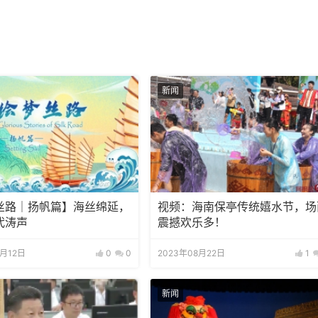
新闻
丝路｜扬帆篇】海丝绵延，
视频：海南保亭传统嬉水节，场
代涛声
震撼欢乐多！
0月12日
0
0
2023年08月22日
1
新闻