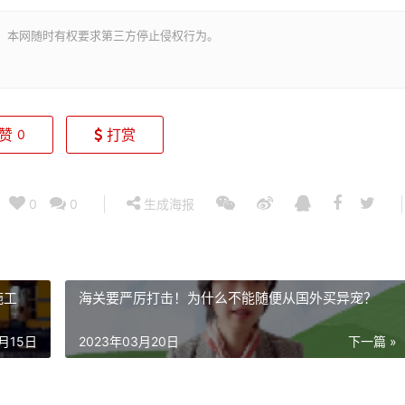
。本网随时有权要求第三方停止侵权行为。
赞
打赏
0
0
0
生成海报
施工
海关要严厉打击！为什么不能随便从国外买异宠？
3月15日
2023年03月20日
下一篇 »