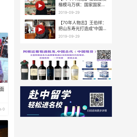
楷模马万祺：国家国家，
祖国是国澳门是家
2019-09-29
【70年人物志】王伯祥：
把山东寿光打造成“中国蔬
菜之乡”
2019-09-29
面
0