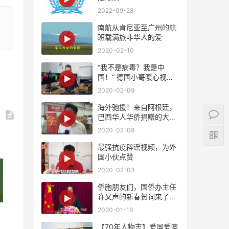
2022-09-28
南航从肯尼亚至广州的航
班载满旅非华人的爱
2020-02-10
“我不是病毒？我是中
国！” 德国小哥暖心视频
支持中国！
2020-02-09
海外驰援！来自阿根廷，
巴西华人华侨捐赠的大批
量紧缺医疗物资将陆续抵
2020-02-08
达国内
最强抗疫辟谣视频，为外
国小伙点赞
2020-02-03
侨胞朋友们，国侨办主任
许又声的新春贺词来了，
请查收！
2020-01-16
【70年人物志】爱国爱澳