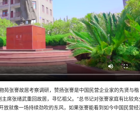
博物苑张謇故居考察调研，赞扬张謇是中国民营企业家的先贤与楷
副主席张绪武重回故居，寻忆祖父。“总书记对张謇家庭有比较充
革开放就像一场持续劲吹的东风，如果张謇能看到如今中国民营经