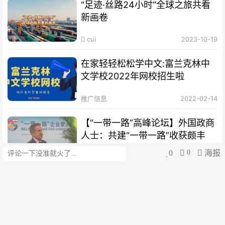
“足迹·丝路24小时”全球之旅共看
新画卷
cui
2023-10-19
在家轻轻松松学中文:富兰克林中
文学校2022年网校招生啦
推广信息
2022-02-14
【“一带一路”高峰论坛】外国政商
人士：共建“一带一路”收获颇丰
0
0
海报
评论
cui
2023-10-19
【绘梦丝路｜扬帆篇】海丝绵延，
聆听时代涛声
cui
2023-10-12