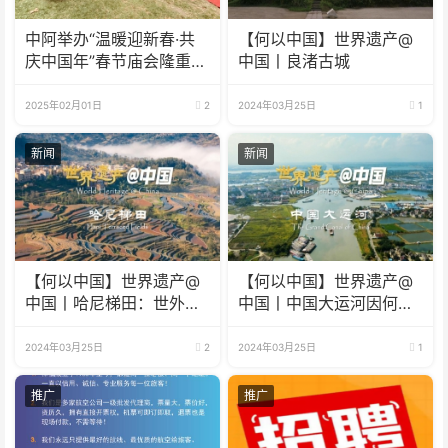
中阿举办“温暖迎新春·共
【何以中国】世界遗产@
庆中国年”春节庙会隆重举
中国丨良渚古城
行
2025年02月01日
2
2024年03月25日
1
新闻
新闻
【何以中国】世界遗产@
【何以中国】世界遗产@
中国丨哈尼梯田：世外桃
中国丨中国大运河因何成
源藏着科技密码
为流动的国家记忆？
2024年03月25日
2
2024年03月25日
1
推广
推广