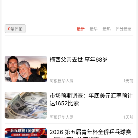
0
条评论
最新
最早
最热
评分最高
梅西父亲去世 享年68岁
阿根廷华人网
1天前
市场预期调查：年底美元汇率预计
达1652比索
阿根廷华人网
1天前
2026 第五届青年杯全侨乒乓球赛