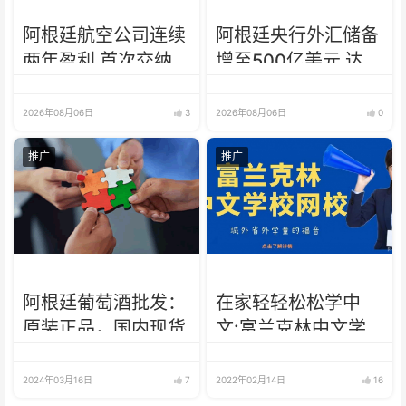
阿根廷航空公司连续
阿根廷央行外汇储备
两年盈利 首次交纳
增至500亿美元 达近
所得税
7年来最高水平
2026年08月06日
3
2026年08月06日
0
推广
推广
阿根廷葡萄酒批发：
在家轻轻松松学中
原装正品，国内现货
文:富兰克林中文学
校2022年网校招生
啦
2024年03月16日
7
2022年02月14日
16