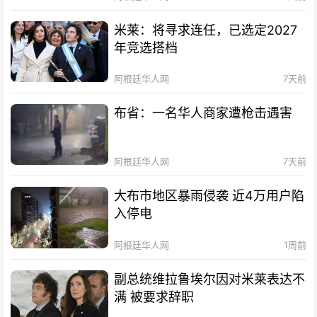
米莱：将寻求连任，已选定2027
年竞选搭档
阿根廷华人网
7天前
布省：一名华人商家遭枪击遇害
阿根廷华人网
7天前
大布市地区暴雨侵袭 近4万用户陷
入停电
阿根廷华人网
1周前
副总统维拉鲁埃尔因对米莱表达不
满 被要求辞职