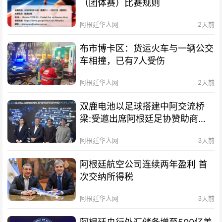
（团体赛）比赛规则
阿根廷华人网
2天前
布市博卡区：货运火车与一辆公交
车相撞，已有7人受伤
阿根廷华人网
2天前
双鹿电池以足球搭建中阿交流桥
梁:受邀出席阿根廷足协赞助商招
待会！
阿根廷华人网
3天前
阿根廷航空公司连续两年盈利 首
次交纳所得税
阿根廷华人网
3天前