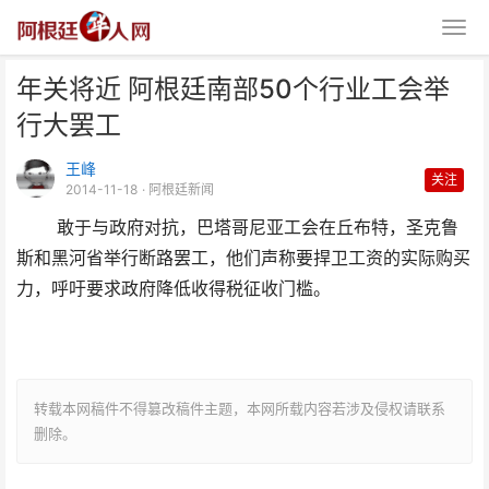
年关将近 阿根廷南部50个行业工会举
行大罢工
王峰
关注
2014-11-18
· 阿根廷新闻
敢于与政府对抗，巴塔哥尼亚工会在丘布特，圣克鲁
年关将近 阿根廷南部50个行业工
斯和黑河省举行断路罢工，他们声称要捍卫工资的实际购买
会举行大罢工
力，呼吁要求政府降低收得税征收门槛。
转载本网稿件不得篡改稿件主题，本网所载内容若涉及侵权请联系
删除。