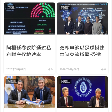
中国
阿根廷
阿根廷参议院通过私
双鹿电池以足球搭建
有财产保护法案
中阿交流桥梁:受邀
出席阿根廷足协赞助
商招待会！
2026年08月07日
0
2026年08月06日
0
阿根廷
阿根廷