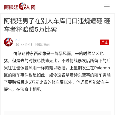
阿根廷男子在别人车库门口违规遭砸 砸
车者将赔偿5万比索
cui
关注
2014-11-18
· 阿根廷新闻
情绪这种东西就像是一阵暴风雨，来的时候又凶也
阿根廷男子在别人车库门口违规遭
猛，但是去的时候也快速无比，不过情绪暴发后所留下的后
砸 砸车者将赔偿5万比
果往往也像暴风雨一样的难以收拾。上星期发生在Palermo
区的砸车事件也是如此，如今这名拿着斧头肇事的砸车男除
了要赔偿最少5万元比索的修车费以外，他还很可能被车主
提告，在法庭上相见。