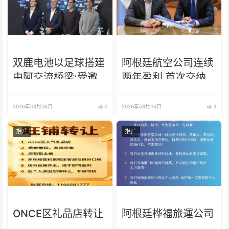
双鹿电池以足球搭建
阿根廷航空公司连续
中阿交流桥梁:受邀
两年盈利 首次交纳
出席阿根廷足协赞助
所得税
商招待会！
2026年08月06日
0
2026年08月06日
3
推广
推广
ONCE区礼品店转让
阿根廷桦福旅運公司