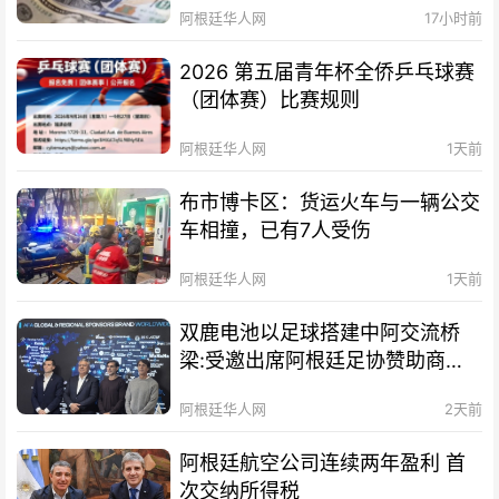
阿根廷华人网
17小时前
2026 第五届青年杯全侨乒乓球赛
（团体赛）比赛规则
阿根廷华人网
1天前
布市博卡区：货运火车与一辆公交
车相撞，已有7人受伤
阿根廷华人网
1天前
双鹿电池以足球搭建中阿交流桥
梁:受邀出席阿根廷足协赞助商招
待会！
阿根廷华人网
2天前
阿根廷航空公司连续两年盈利 首
次交纳所得税