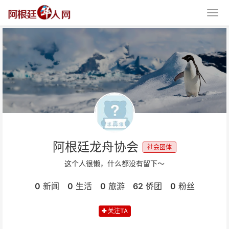
阿根廷龙舟协会
社会团体
这个人很懒，什么都没有留下～
0
新闻
0
生活
0
旅游
62
侨团
0
粉丝
关注TA