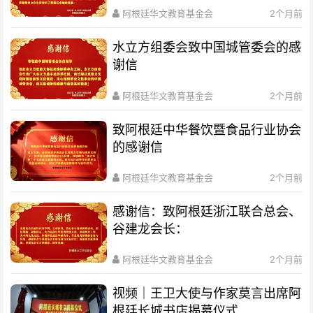
阿根廷华文教育基金会
2个月前
水立方组委会致中国城管委会的感
谢信
阿根廷华文教育基金会
2个月前
致阿根廷中华餐饮暨食品行业协会
的感谢信
阿根廷华文教育基金会
2个月前
感谢信：致阿根廷浙江联合总会、
谷建龙会长：
阿根廷华文教育基金会
2个月前
视频｜王卫大使与作家莫言出席阿
根廷长城书店揭幕仪式