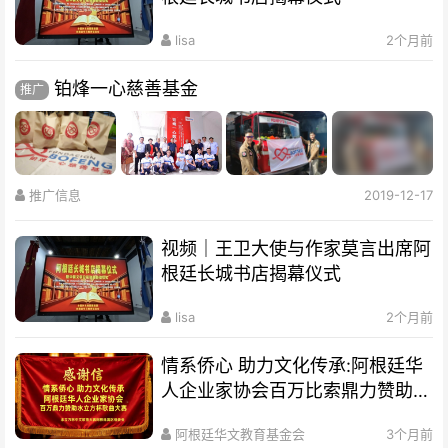
lisa
2个月前
铂烽一心慈善基金
推广
推广信息
2019-12-17
视频｜王卫大使与作家莫言出席阿
根廷长城书店揭幕仪式
lisa
2个月前
情系侨心 助力文化传承:阿根廷华
人企业家协会百万比索鼎力赞助水
立方杯歌曲大赛
阿根廷华文教育基金会
3个月前