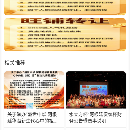
相关推荐
关于举办“盛世中华 阿根
水立方杯”阿根廷促统杯财
廷华裔新生代心中的祖
务公告暨赛事说明
(籍)国”征文比赛的通知