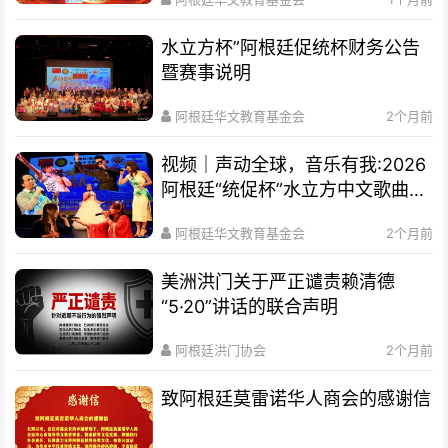
水立方杯”阿根廷促统杯财务公告
暨赛事说明
阿根廷华文教育基金会
2个月前
视频｜声动全球，音乐有我:2026
阿根廷“统促杯”水立方中文歌曲大
赛总决赛圆满落幕
阿根廷华文教育基金会
2个月前
美洲洪门关于严正谴责赖清德
“5·20”讲话的联合声明
阿根廷洪门协会
2个月前
致阿根廷莫雷诺华人商会的感谢信