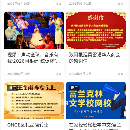
2026年06月29日
2
2026年06月03日
0
视频｜声动全球，音乐有
致阿根廷莫雷诺华人商会
我:2026阿根廷“统促杯”水
的感谢信
立方中文歌曲大赛总决赛
圆满落幕
2026年06月03日
0
2026年05月17日
0
推广
推广
ONCE区礼品店转让
在家轻轻松松学中文:富兰