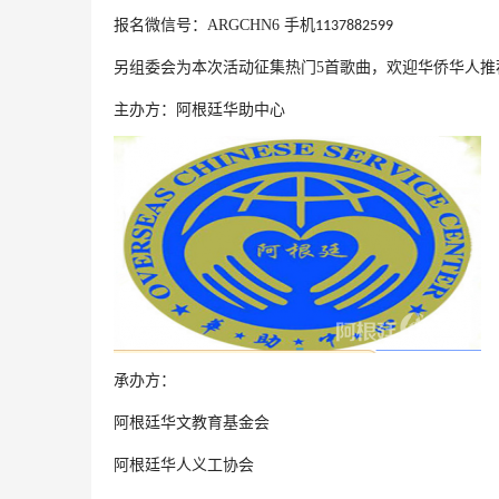
报名微信号：
ARGCHN6
手机
1137882599
另组委会为本次活动征集热门
5
首歌曲
，
欢迎华侨华人推
主办方：阿根廷华助中心
承办
方
：
阿根廷华文教育基金会
阿根廷华人义工协会