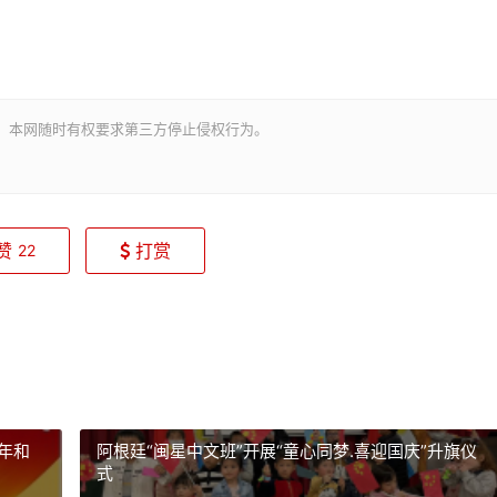
。本网随时有权要求第三方停止侵权行为。
赞
打赏
22
年和
阿根廷“闽星中文班”开展“童心同梦.喜迎国庆”升旗仪
式