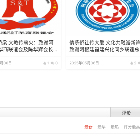
桥梁 文教传薪火：致谢阿
情系侨社传大爱 文化共融谱新篇
T华商联谊会及陈华辉会长
致谢阿根廷福建兴化同乡联谊总
持
及林德恩会长
5月06日
1
0
2025年05月06日
2
评论
最新
最早
最热
评分最高