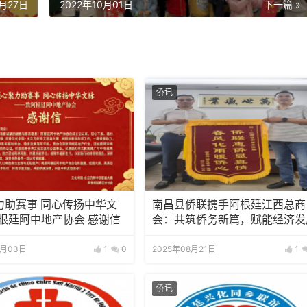
9月27日
2022年10月01日
下一篇 »
侨讯
力助赛事 同心传扬中华文
南昌县侨联携手阿根廷江西总商
阿根廷阿中地产协会 感谢信
会：共筑侨务新篇，赋能经济发
5月03日
1
0
2025年08月21日
1
侨讯