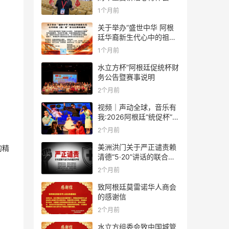
1个月前
关于举办“盛世中华 阿根
廷华裔新生代心中的祖
(籍)国”征文比赛的通知
1个月前
水立方杯”阿根廷促统杯财
务公告暨赛事说明
2个月前
视频｜声动全球，音乐有
我:2026阿根廷“统促杯”水
立方中文歌曲大赛总决赛
2个月前
圆满落幕
美洲洪门关于严正谴责赖
的精
清德“5·20”讲话的联合声
明
2个月前
致阿根廷莫雷诺华人商会
的感谢信
2个月前
水立方组委会致中国城管