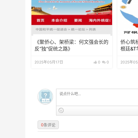
《聚侨心、架桥梁：何文强会长的
侨心筑
反“独”促统之路》
根廷&
倾力支
2025年05月17日
0
0
2025年0
0
条评论