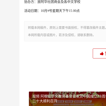
协办方：旅阿华社团商会及各中文学校
活动日期：
10
月
号星期天
下午
15.00
点
9
转载本网稿件，原则上需要书面授权，不得篡改稿件主题
本网所载内容或图片，若涉及侵权，请联系删除。
视频 阿根廷华文教育基金会祝贺中国成立73周
二十大顺利召开