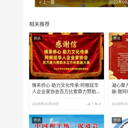
« 上一篇
2022年0
相关推荐
侨讯
侨讯
情系侨心 助力文化传承:阿根廷华
凝心聚
人企业家协会百万比索鼎力赞助水
脉:致
立方杯歌曲大赛
2026年05月09日
1
0
2026年0
侨讯
侨讯