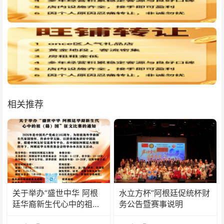
相关推荐
关于举办“盛世中华 阿根
水立方杯”阿根廷促统杯财
廷华裔新生代心中的祖
务公告暨赛事说明
(籍)国”征文比赛的通知