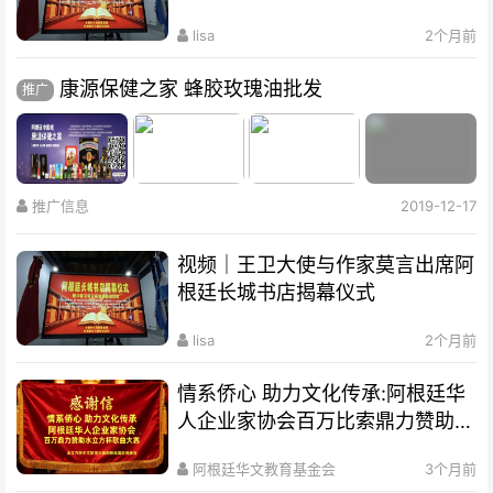
lisa
2个月前
康源保健之家 蜂胶玫瑰油批发
推广
推广信息
2019-12-17
视频｜王卫大使与作家莫言出席阿
根廷长城书店揭幕仪式
lisa
2个月前
情系侨心 助力文化传承:阿根廷华
人企业家协会百万比索鼎力赞助水
立方杯歌曲大赛
阿根廷华文教育基金会
3个月前