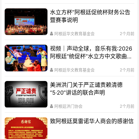
水立方杯”阿根廷促统杯财务公告
暨赛事说明
阿根廷华文教育基金会
2个月前
视频｜声动全球，音乐有我:2026
阿根廷“统促杯”水立方中文歌曲大
赛总决赛圆满落幕
阿根廷华文教育基金会
2个月前
美洲洪门关于严正谴责赖清德
“5·20”讲话的联合声明
阿根廷洪门协会
2个月前
致阿根廷莫雷诺华人商会的感谢信