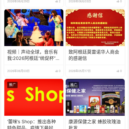
2026年06月29日
2
2026年06月03日
0
视频｜声动全球，音乐有
致阿根廷莫雷诺华人商会
我:2026阿根廷“统促杯”水
的感谢信
立方中文歌曲大赛总决赛
圆满落幕
2026年06月03日
0
2026年05月17日
0
推广
推广
‘蕾咪’s Shop：推出各种
康源保健之家 蜂胶玫瑰油
特色甜品，疫情下最好的
批发