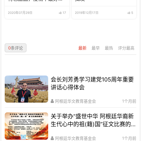
选择
2020年07月29日
17
2019年12月17日
5
0
条评论
最新
最早
最热
评分最高
会长刘芳勇学习建党105周年重要
讲话心得体会
阿根廷华文教育基金会
1个月前
关于举办“盛世中华 阿根廷华裔新
生代心中的祖(籍)国”征文比赛的
通知
阿根廷华文教育基金会
1个月前