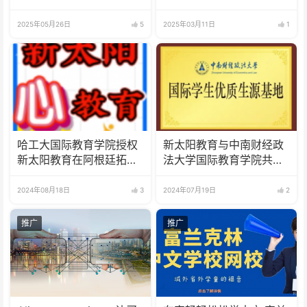
交融，两岸共祈和平
舟国际邀请赛
2025年05月26日
5
2025年03月11日
1
哈工大国际教育学院授权
新太阳教育与中南财经政
新太阳教育在阿根廷拓展
法大学国际教育学院共
优质生源
建"国际学生优质生源基
地"
2024年08月18日
3
2024年07月19日
2
推广
推广