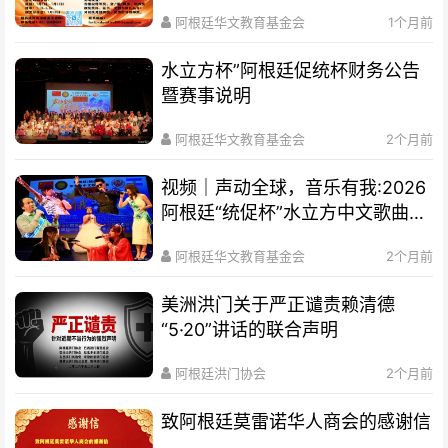
通知
阿根廷华文教育基金会
1个月前
水立方杯”阿根廷促统杯财务公告
暨赛事说明
阿根廷华文教育基金会
2个月前
视频｜声动全球，音乐有我:2026
阿根廷“统促杯”水立方中文歌曲大
赛总决赛圆满落幕
阿根廷华文教育基金会
2个月前
美洲洪门关于严正谴责赖清德
“5·20”讲话的联合声明
阿根廷洪门协会
2个月前
致阿根廷莫雷诺华人商会的感谢信