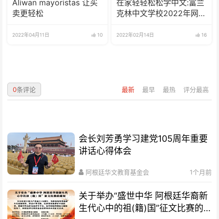
Aliwan mayoristas 让买
在家轻轻松松学中文:富兰
卖更轻松
克林中文学校2022年网校
招生啦
2022年04月11日
10
2022年02月14日
16
0
条评论
最新
最早
最热
评分最高
会长刘芳勇学习建党105周年重要
讲话心得体会
阿根廷华文教育基金会
1个月前
关于举办“盛世中华 阿根廷华裔新
生代心中的祖(籍)国”征文比赛的