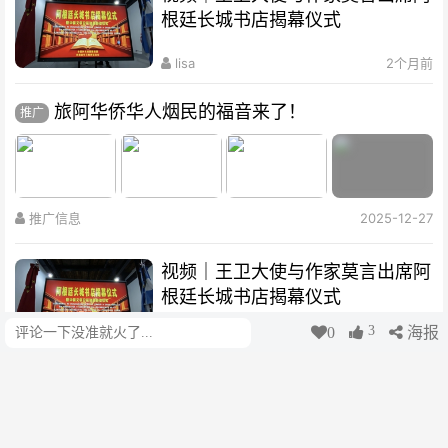
根廷长城书店揭幕仪式
lisa
2个月前
旅阿华侨华人烟民的福音来了！
推广
推广信息
2025-12-27
视频｜王卫大使与作家莫言出席阿
根廷长城书店揭幕仪式
3
0
海报
评论
lisa
2个月前
情系侨心 助力文化传承:阿根廷华
人企业家协会百万比索鼎力赞助水
立方杯歌曲大赛