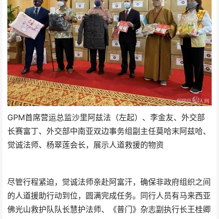
GPM首席营运总监沙里阿兹法（左起）、李金友、外交部
长赛富丁、外交部中南亚双边事务组副主任莫哈末阿兹哈、
觉诚法师、杨翠莲会长，展示人道救援的物资
尽管行程紧迫，觉诚法师亲赴阿富汗，确保非政府组织之间
的人道援助行动到位，圆满完成任务。同行人员有马来西亚
佛光山救护队队长慧护法师、《普门》杂志副执行长王桂卿