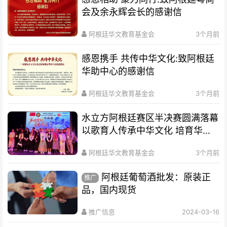
会及余永辉会长的感谢信
阿根廷华文教育基金会
3个月前
感恩携手 共传中华文化:致阿根廷
华助中心的感谢信
阿根廷华文教育基金会
3个月前
水立方阿根廷赛区半决赛圆满落幕
以歌育人传承中华文化 培育华裔
新生代
阿根廷华文教育基金会
3个月前
阿根廷葡萄酒批发：原装正
推广
品，国内现货
推广信息
2024-03-16