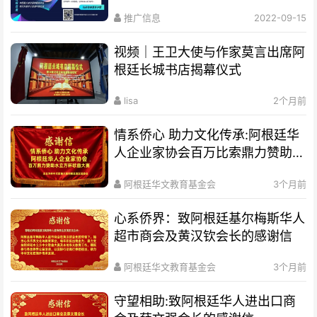
推广信息
2022-09-15
视频｜王卫大使与作家莫言出席阿
根廷长城书店揭幕仪式
lisa
2个月前
情系侨心 助力文化传承:阿根廷华
人企业家协会百万比索鼎力赞助水
立方杯歌曲大赛
阿根廷华文教育基金会
3个月前
心系侨界​：致阿根廷基尔梅斯华人
超市商会及黄汉钦会长的感谢信
阿根廷华文教育基金会
3个月前
守望相助:致阿根廷华人进出口商