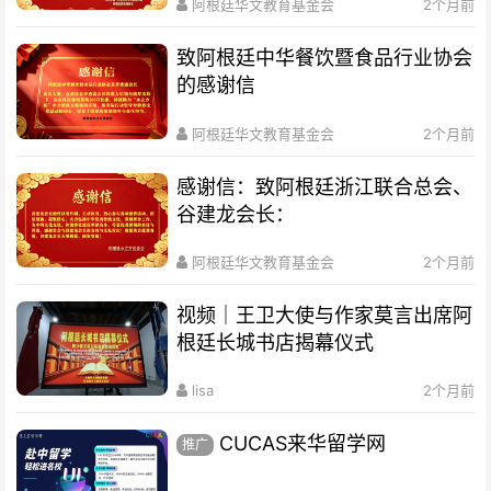
阿根廷华文教育基金会
2个月前
致阿根廷中华餐饮暨食品行业协会
的感谢信
阿根廷华文教育基金会
2个月前
感谢信：致阿根廷浙江联合总会、
谷建龙会长：
阿根廷华文教育基金会
2个月前
视频｜王卫大使与作家莫言出席阿
根廷长城书店揭幕仪式
lisa
2个月前
CUCAS来华留学网
推广