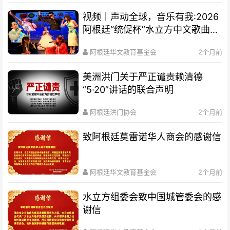
视频｜声动全球，音乐有我:2026
阿根廷“统促杯”水立方中文歌曲大
赛总决赛圆满落幕
阿根廷华文教育基金会
2个月前
美洲洪门关于严正谴责赖清德
“5·20”讲话的联合声明
阿根廷洪门协会
2个月前
致阿根廷莫雷诺华人商会的感谢信
阿根廷华文教育基金会
2个月前
水立方组委会致中国城管委会的感
谢信