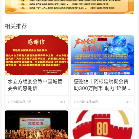
相关推荐
水立方组委会致中国城管
感谢信｜阿根廷统促会赞
委会的感谢信
助300万阿币 助力“统促
杯”水立方中文歌曲大赛圆
满举办
2026年05月16日
1
2026年04月30日
3