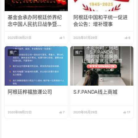
基金会承办阿根廷侨界纪
阿根廷中国和平统一促进
念中国人民抗日战争暨世
会公告：增补理事
界反法西斯战争胜利80周
年文艺汇演
2025年08月21日
1
2025年07月29日
6
推广
推广
阿根廷桦福旅運公司
S.F.PANDA线上商城
2020年09月22日
7
2020年05月29日
17