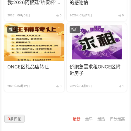
我:2026阿根廷“统促杯”水
的感谢信
立方中文歌曲大赛总决赛
圆满落幕
2026年06月03日
0
2026年05月17日
0
推广
推广
ONCE区礼品店转让
侨胞急需求租ONCE区附
近房子
2026年04月12日
3
2022年04月06日
1
0
条评论
最新
最早
最热
评分最高