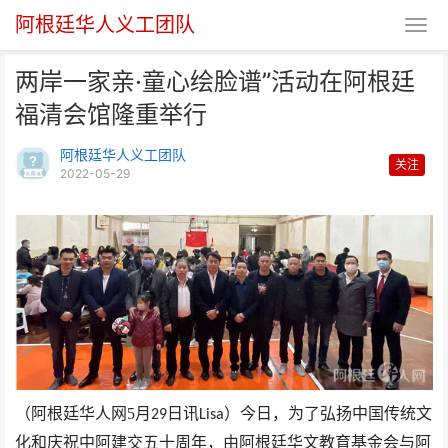
阿根廷华人义工团队
两岸一家亲·童心绘脸谱”活动在阿根廷
福清会馆隆重举行
阿根廷华人义工团队
关注
2022-05-29
两岸一家亲·童心绘脸谱”活动在阿
根廷福清会馆隆重举行
（阿根廷华人网
5
月
日讯
）今日，为了弘扬中国传统文
29
Lisa
化和庆祝中阿建交五十周年，由阿根廷华文教育基金会与阿