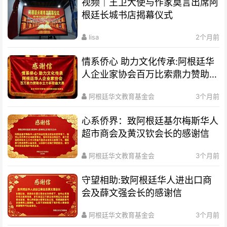
视频｜王卫大使与作家莫言出席阿
根廷长城书店揭幕仪式
lisa
2个月前
情系侨心 助力文化传承:阿根廷华
人企业家协会百万比索鼎力赞助水
立方杯歌曲大赛
阿根廷华文教育基金会
3个月前
心系侨界​：致阿根廷基尔梅斯华人
超市商会及黄汉钦会长的感谢信
阿根廷华文教育基金会
3个月前
守望相助:致阿根廷华人进出口商
会及薛文强会长的感谢信
阿根廷华文教育基金会
3个月前