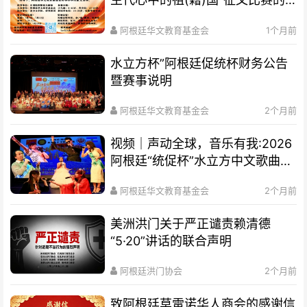
通知
阿根廷华文教育基金会
1个月前
水立方杯”阿根廷促统杯财务公告
暨赛事说明
阿根廷华文教育基金会
2个月前
视频｜声动全球，音乐有我:2026
阿根廷“统促杯”水立方中文歌曲大
赛总决赛圆满落幕
阿根廷华文教育基金会
2个月前
美洲洪门关于严正谴责赖清德
“5·20”讲话的联合声明
阿根廷洪门协会
2个月前
致阿根廷莫雷诺华人商会的感谢信