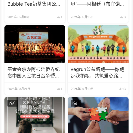
Bubble Tea奶茶集团公司
界”——阿根廷（布宜诺斯
的感谢信
艾利斯）推介会成功举办
2026年05月06日
1
2025年09月15日
3
基金会承办阿根廷侨界纪
vegrun公益路跑——你跑
念中国人民抗日战争暨世
步我捐粮，共筑爱心路
界反法西斯战争胜利80周
2025年4月20日，
年文艺汇演
Palermo 公园
2025年08月21日
1
2025年04月10日
13
推广
推广