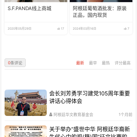
S.F.PANDA线上商城
阿根廷葡萄酒批发：原装
正品，国内现货
2020年05月29日
17
2024年03月16日
7
0
条评论
最新
最早
最热
评分最高
会长刘芳勇学习建党105周年重要
讲话心得体会
阿根廷华文教育基金会
1个月前
关于举办“盛世中华 阿根廷华裔新
生代心中的祖(籍)国”征文比赛的