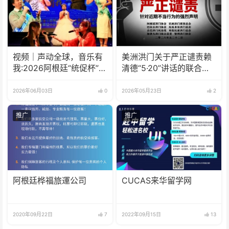
视频｜声动全球，音乐有
美洲洪门关于严正谴责赖
我:2026阿根廷“统促杯”水
清德“5·20”讲话的联合声
立方中文歌曲大赛总决赛
明
圆满落幕
2026年06月03日
0
2026年05月23日
2
推广
推广
阿根廷桦福旅運公司
CUCAS来华留学网
2020年09月22日
7
2022年09月15日
13