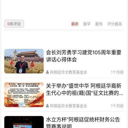
0
条评论
最新
最早
最热
评分最高
会长刘芳勇学习建党105周年重要
讲话心得体会
阿根廷华文教育基金会
1个月前
关于举办“盛世中华 阿根廷华裔新
生代心中的祖(籍)国”征文比赛的
通知
阿根廷华文教育基金会
1个月前
水立方杯”阿根廷促统杯财务公告
暨赛事说明