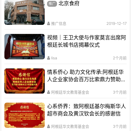
北京食府
推广
推广信息
2019-12-17
视频｜王卫大使与作家莫言出席阿
根廷长城书店揭幕仪式
lisa
2个月前
情系侨心 助力文化传承:阿根廷华
人企业家协会百万比索鼎力赞助水
立方杯歌曲大赛
阿根廷华文教育基金会
3个月前
心系侨界​：致阿根廷基尔梅斯华人
超市商会及黄汉钦会长的感谢信
阿根廷华文教育基金会
3个月前