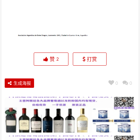
赞
打赏
2
生成海报
0
0