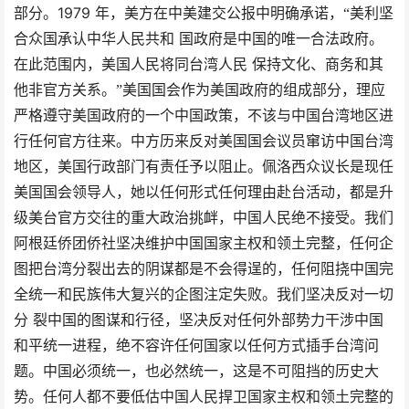
1979
部分。
年，美方在中美建交公报中明确承诺，“美利坚
合众国承认中华人民共和
国政府是中国的唯一合法政府。
在此范围内，美国人民将同台湾人民
保持文化、商务和其
他非官方关系。”美国国会作为美国政府的组成部分，理应
严格遵守美国政府的一个中国政策，不该与中国台湾地区进
行任何官方往来。中方历来反对美国国会议员窜访中国台湾
地区，美国行政部门有责任予以阻止。佩洛西众议长是现任
美国国会领导人，她以任何形式任何理由赴台活动，都是升
级美台官方交往的重大政治挑衅，中国人民绝不接受。我们
阿根廷侨团侨社坚决维护中国国家主权和领土完整，任何企
图把台湾分裂出去的阴谋都是不会得逞的，任何阻挠中国完
全统一和民族伟大复兴的企图注定失败。我们坚决反对一切
分
裂中国的图谋和行径，坚决反对任何外部势力干涉中国
和平统一进程，绝不容许任何国家以任何方式插手台湾问
题。中国必须统一，也必然统一，这是不可阻挡的历史大
势。任何人都不要低估中国人民捍卫国家主权和领土完整的