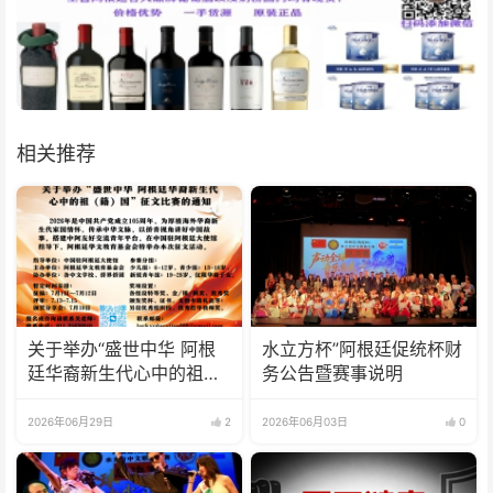
相关推荐
关于举办“盛世中华 阿根
水立方杯”阿根廷促统杯财
廷华裔新生代心中的祖
务公告暨赛事说明
(籍)国”征文比赛的通知
2026年06月29日
2
2026年06月03日
0