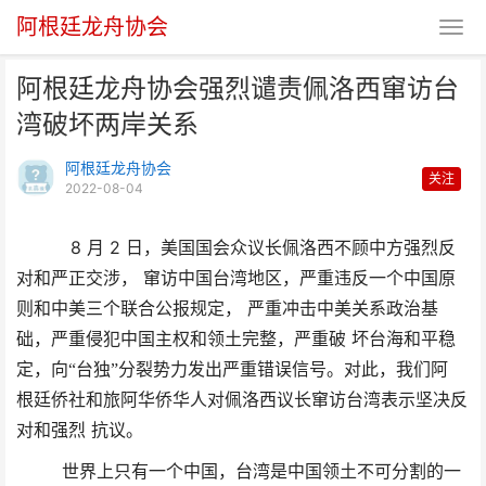
阿根廷龙舟协会
阿根廷龙舟协会强烈谴责佩洛西窜访台
湾破坏两岸关系
阿根廷龙舟协会
关注
2022-08-04
阿根廷龙舟协会强烈谴责佩洛西窜
8
2
月
日，美国国会众议长佩洛西不顾中方强烈反
对和严正交涉，
窜访中国台湾地区，严重违反一个中国原
访台湾破坏两岸关系
则和中美三个联合公报规定，
严重冲击中美关系政治基
础，严重侵犯中国主权和领土完整，严重破
坏台海和平稳
定，向“台独”分裂势力发出严重错误信号。对此，我们阿
根廷侨社和旅阿华侨华人对佩洛西议长窜访台湾表示坚决反
对和强烈
抗议。
世界上只有一个中国，台湾是中国领土不可分割的一