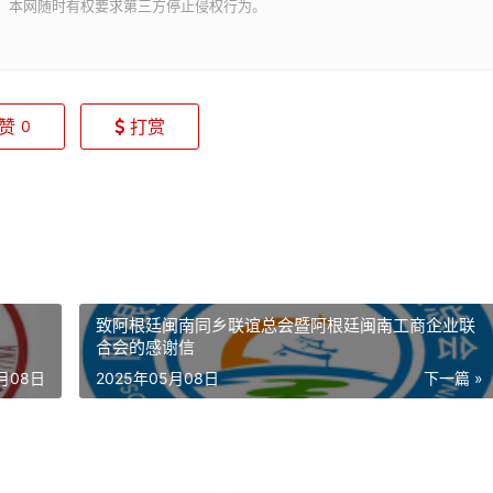
。本网随时有权要求第三方停止侵权行为。
赞
打赏
0
致阿根廷闽南同乡联谊总会暨阿根廷闽南工商企业联
合会的感谢信
5月08日
2025年05月08日
下一篇 »