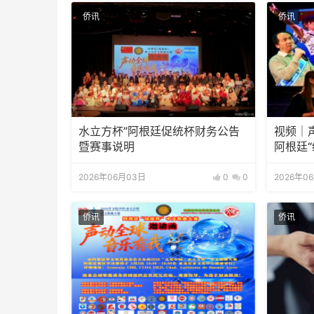
侨讯
侨讯
水立方杯”阿根廷促统杯财务公告
视频｜声
暨赛事说明
阿根廷
赛总决
2026年06月03日
0
0
2026年0
侨讯
侨讯