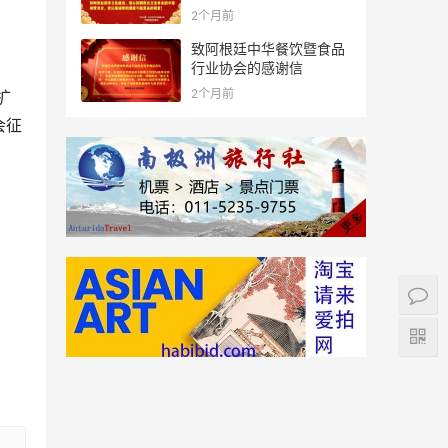
2个月前
致阿根廷中华餐饮暨食品
行业协会的感谢信
2个月前
扩
会征