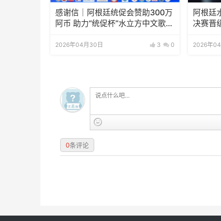
感谢信｜阿根廷统促会赞助300万
阿根廷
阿币 助力“统促杯”水立方中文歌曲
决赛晋
大赛圆满举办
2026年04月30日
3
0
2026年0
0
条评论