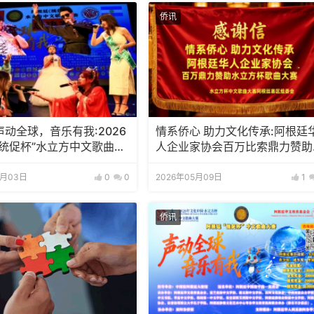
侨讯
动全球，音乐有我:2026
情系侨心 助力文化传承:阿根廷
“统促杯”水立方中文歌曲大
人企业家协会百万比索鼎力赞助
赛圆满落幕
立方杯歌曲大赛
6月03日
0
0
2026年05月09日
1
侨讯