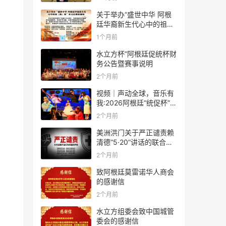
关于举办“盛世中华 阿根
廷华裔新生代心中的祖
(籍)国”征文比赛的通知
1个月前
水立方杯”阿根廷促统杯财
务公告暨赛事说明
2个月前
视频｜声动全球，音乐有
我:2026阿根廷“统促杯”水
立方中文歌曲大赛总决赛
2个月前
圆满落幕
美洲洪门关于严正谴责赖
清德“5·20”讲话的联合声
明
2个月前
致阿根廷莫雷诺华人商会
的感谢信
2个月前
水立方组委会致中国城管
委会的感谢信