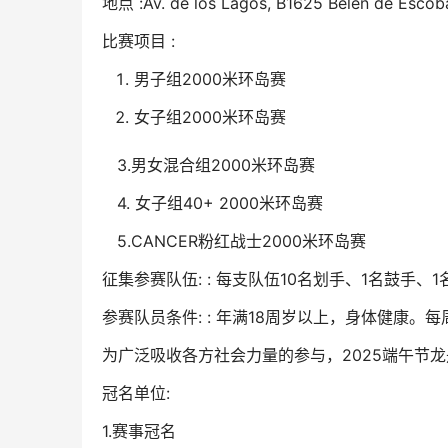
地点
:
Av. de los Lagos, B1625 Belén de Escoba
比赛项目 :
男子组2000米环岛赛
女子组
2000米环岛赛
3.男女混合组
2000米环岛赛
4. 女子组40+
2000米环岛赛
5.CANCER粉红战士
2000米环岛赛
征集参赛队伍: : 每支队伍10名划手、1名鼓手、1
参赛队员条件: : 年满18周岁以上，身体健康
为广泛吸收各方社会力量的参与，2025端午节龙
冠名单位:
1.赛事冠名