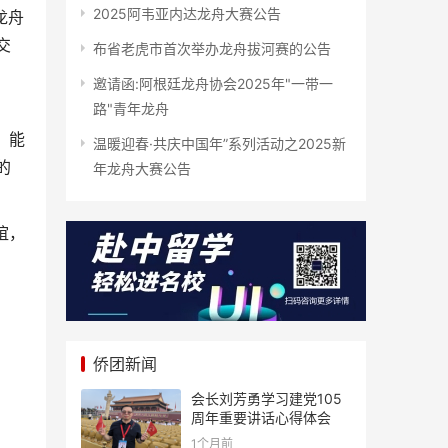
2025阿韦亚内达龙舟大赛公告
龙舟
交
布省老虎市首次举办龙舟拔河赛的公告
邀请函:阿根廷龙舟协会2025年"一带一
路"青年龙舟
，能
温暖迎春·共庆中国年”系列活动之2025新
的
年龙舟大赛公告
谊，
侨团新闻
会长刘芳勇学习建党105
周年重要讲话心得体会
1个月前