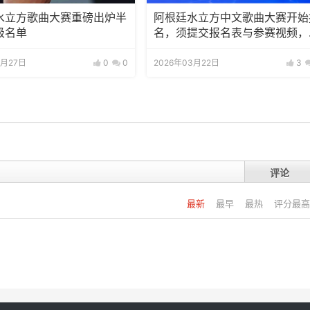
水立方歌曲大赛重磅出炉半
阿根廷水立方中文歌曲大赛开始
级名单
名，须提交报名表与参赛视频，
赛视频须横屏半身或全身出境
4月27日
0
0
2026年03月22日
3
评论
最新
最早
最热
评分最高