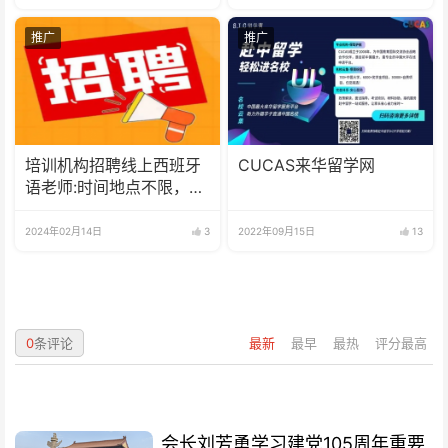
推广
推广
培训机构招聘线上西班牙
CUCAS来华留学网
语老师:时间地点不限，可
兼职可全职
2024年02月14日
3
2022年09月15日
13
0
条评论
最新
最早
最热
评分最高
会长刘芳勇学习建党105周年重要