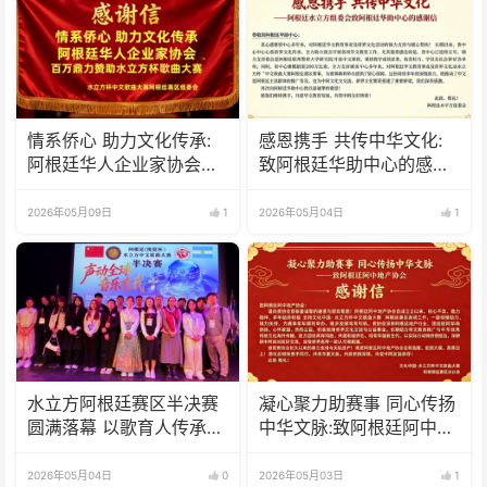
情系侨心 助力文化传承:
感恩携手 共传中华文化:
阿根廷华人企业家协会百
致阿根廷华助中心的感谢
万比索鼎力赞助水立方杯
信
歌曲大赛
2026年05月09日
1
2026年05月04日
1
水立方阿根廷赛区半决赛
凝心聚力助赛事 同心传扬
圆满落幕 以歌育人传承中
中华文脉:致阿根廷阿中地
华文化 培育华裔新生代
产协会 感谢信
2026年05月04日
0
2026年05月03日
1