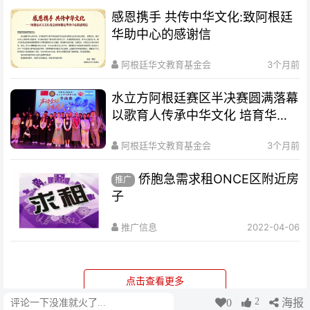
感恩携手 共传中华文化:致阿根廷
华助中心的感谢信
阿根廷华文教育基金会
3个月前
水立方阿根廷赛区半决赛圆满落幕
以歌育人传承中华文化 培育华裔
新生代
阿根廷华文教育基金会
3个月前
侨胞急需求租ONCE区附近房
推广
子
推广信息
2022-04-06
点击查看更多
2
0
海报
评论