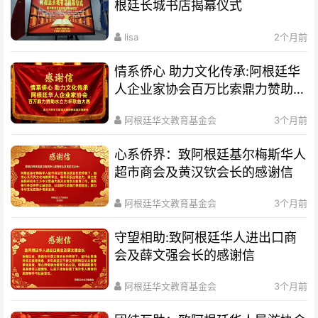
根廷长城书店揭幕仪式
lisa
2个月前
情系侨心 助力文化传承:阿根廷华
人企业家协会百万比索鼎力赞助水
立方杯歌曲大赛
阿根廷华文教育基金会
3个月前
心系侨界​：致阿根廷基尔梅斯华人
超市商会及黄汉钦会长的感谢信
阿根廷华文教育基金会
3个月前
守望相助:致阿根廷华人进出口商
会及薛文强会长的感谢信
阿根廷华文教育基金会
3个月前